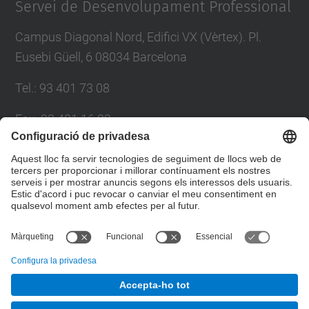
Servei de Desenvolupament Professional
Campus Diagonal Nord, Edifici VX (Vèrtex). Pl.
Eusebi Güell, 6 08034 Barcelona
Tel.
:
93 401 73 08
Fax
:
93 401 16 22
E-mail
:
sdp.formacio@upc.edu
Directori UPC
Formulari de contacte
© UPC
Servei de Desenvolupament Professional. SDP.