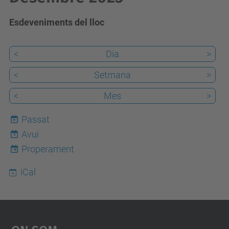
Esdeveniments del lloc
<
Dia
>
<
Setmana
>
<
Mes
>
Passat
Avui
9
Properament
iCal