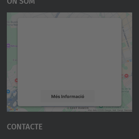
On Som
Necessitem el vostre
consentiment per carregar el
servei Google Maps!
Utilitzem un servei de tercers per incrustar
contingut del mapa que pugui recollir dades
sobre la vostra activitat. Reviseu-ne els
detalls i accepteu el servei per veure el
mapa.
Més Informació
Accepta
Contacte
powered by
Usercentrics Consent
Management Platform