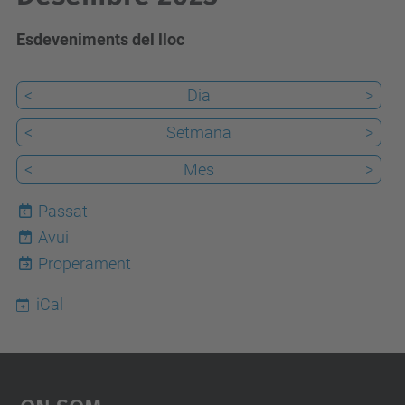
Esdeveniments del lloc
<
Dia
>
<
Setmana
>
<
Mes
>
Passat
Avui
7
Properament
iCal