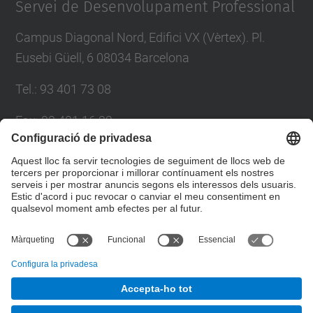
Servei de Desenvolupament Professional
Campus Diagonal Nord, Edifici VX (Vèrtex). Pl.
Eusebi Güell, 6 08034 Barcelona
Tel.
:
93 401 73 08
Fax
:
93 401 16 22
E-mail
:
sdp.formacio@upc.edu
Directori UPC
Formulari de contacte
© UPC
Servei de Desenvolupament Professional. SDP.