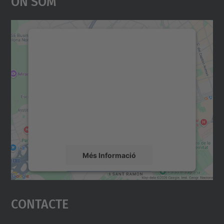
On Som
Necessitem el vostre
consentiment per carregar el
servei Google Maps!
Utilitzem un servei de tercers per incrustar
contingut del mapa que pugui recollir dades
sobre la vostra activitat. Reviseu-ne els
detalls i accepteu el servei per veure el
mapa.
Més Informació
Accepta
Contacte
powered by
Usercentrics Consent
Management Platform