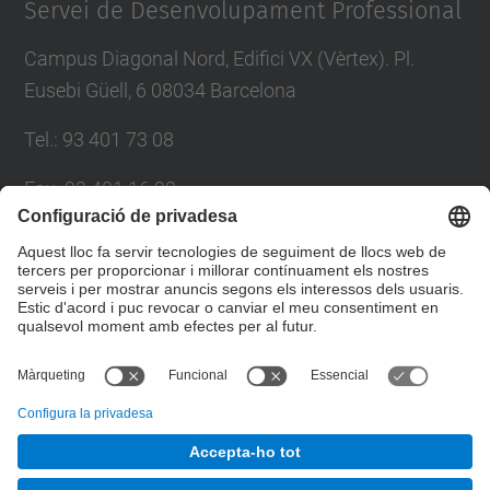
Servei de Desenvolupament Professional
Campus Diagonal Nord, Edifici VX (Vèrtex). Pl.
Eusebi Güell, 6 08034 Barcelona
Tel.
:
93 401 73 08
Fax
:
93 401 16 22
E-mail
:
sdp.formacio@upc.edu
Directori UPC
Formulari de contacte
© UPC
Servei de Desenvolupament Professional. SDP.