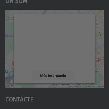
On Som
Necessitem el vostre
consentiment per carregar el
servei Google Maps!
Utilitzem un servei de tercers per incrustar
contingut del mapa que pugui recollir dades
sobre la vostra activitat. Reviseu-ne els
detalls i accepteu el servei per veure el
mapa.
Més Informació
Accepta
Contacte
powered by
Usercentrics Consent
Management Platform