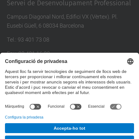
Servei de Desenvolupament Professional
Campus Diagonal Nord, Edifici VX (Vèrtex). Pl.
Eusebi Güell, 6 08034 Barcelona
Tel.
:
93 401 73 08
Fax
:
93 401 16 22
E-mail
:
sdp.formacio@upc.edu
Directori UPC
Formulari de contacte
© UPC
Servei de Desenvolupament Professional. SDP.