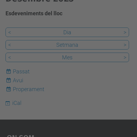
Esdeveniments del lloc
<
Dia
>
<
Setmana
>
<
Mes
>
Passat
Avui
9
Properament
iCal