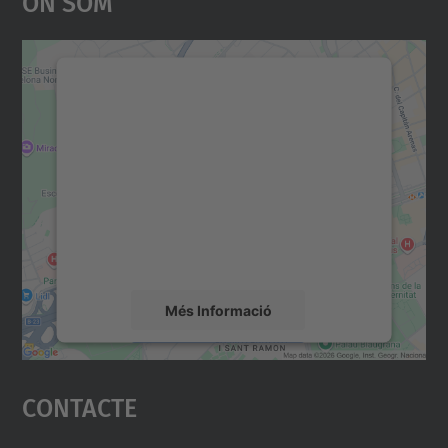
On Som
Necessitem el vostre
consentiment per carregar el
servei Google Maps!
Utilitzem un servei de tercers per incrustar
contingut del mapa que pugui recollir dades
sobre la vostra activitat. Reviseu-ne els
detalls i accepteu el servei per veure el
mapa.
Més Informació
Accepta
Contacte
powered by
Usercentrics Consent
Management Platform