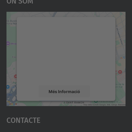
On Som
Necessitem el vostre
consentiment per carregar el
servei Google Maps!
Utilitzem un servei de tercers per incrustar
contingut del mapa que pugui recollir dades
sobre la vostra activitat. Reviseu-ne els
detalls i accepteu el servei per veure el
mapa.
Més Informació
Accepta
Contacte
powered by
Usercentrics Consent
Management Platform