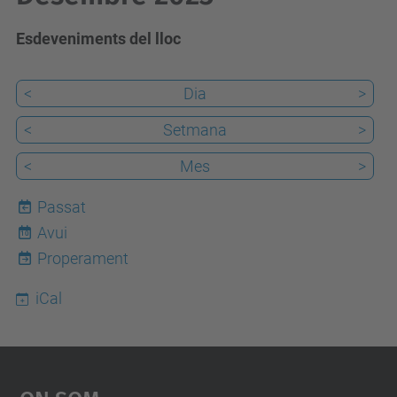
Esdeveniments del lloc
<
Dia
>
<
Setmana
>
<
Mes
>
Passat
Avui
10
Properament
iCal