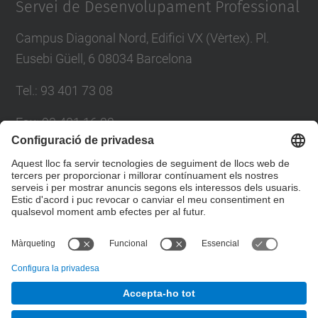
Servei de Desenvolupament Professional
Campus Diagonal Nord, Edifici VX (Vèrtex). Pl.
Eusebi Güell, 6 08034 Barcelona
Tel.
:
93 401 73 08
Fax
:
93 401 16 22
E-mail
:
sdp.formacio@upc.edu
Directori UPC
Formulari de contacte
© UPC
Servei de Desenvolupament Professional. SDP.