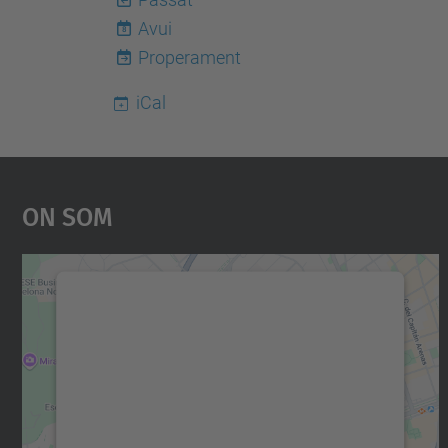
Avui
8
Properament
iCal
On Som
Necessitem el vostre consentiment
per carregar el servei Google Maps!
Utilitzem un servei de tercers per incrustar
contingut del mapa que pugui recollir dades
sobre la vostra activitat. Reviseu-ne els
detalls i accepteu el servei per veure el mapa.