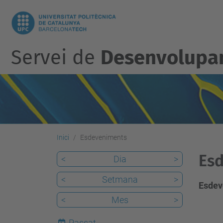
Servei de
Desenvolupam
Inici
Esdeveniments
Esd
<
Dia
>
<
Setmana
>
Esdev
<
Mes
>
Passat