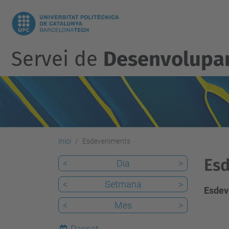
Servei de
Desenvolupam
Inici
Esdeveniments
Esd
<
Dia
>
<
Setmana
>
Esdev
<
Mes
>
Passat