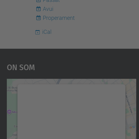
Avui
6
Properament
iCal
On Som
Necessitem el vostre consentiment
per carregar el servei Google Maps!
Utilitzem un servei de tercers per incrustar
contingut del mapa que pugui recollir dades
sobre la vostra activitat. Reviseu-ne els
detalls i accepteu el servei per veure el mapa.