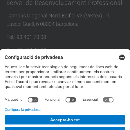
Servei de Desenvolupament Professional
Campus Diagonal Nord, Edifici VX (Vèrtex). Pl.
Eusebi Güell, 6 08034 Barcelona
Tel.
:
93 401 73 08
Fax
:
93 401 16 22
E-mail
:
sdp.formacio@upc.edu
Directori UPC
Formulari de contacte
© UPC
Servei de Desenvolupament Professional. SDP.