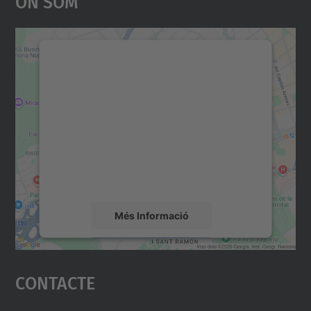
On Som
Necessitem el vostre
consentiment per carregar el
servei Google Maps!
Utilitzem un servei de tercers per incrustar
contingut del mapa que pugui recollir dades
sobre la vostra activitat. Reviseu-ne els
detalls i accepteu el servei per veure el
mapa.
Més Informació
Accepta
Contacte
powered by
Usercentrics Consent
Management Platform