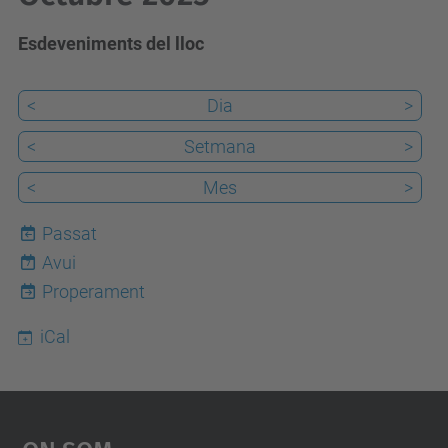
Esdeveniments del lloc
<
Dia
>
<
Setmana
>
<
Mes
>
Passat
Avui
7
Properament
iCal