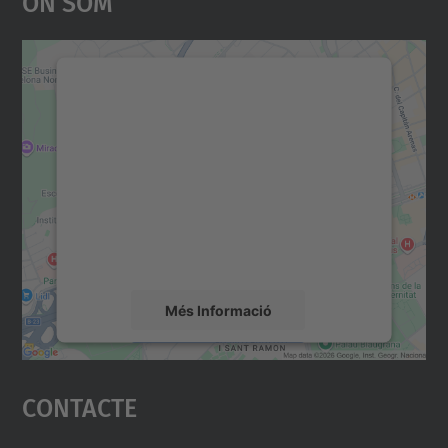
On Som
Necessitem el vostre
consentiment per carregar el
servei Google Maps!
Utilitzem un servei de tercers per incrustar
contingut del mapa que pugui recollir dades
sobre la vostra activitat. Reviseu-ne els
detalls i accepteu el servei per veure el
mapa.
Més Informació
Accepta
Contacte
powered by
Usercentrics Consent
Management Platform