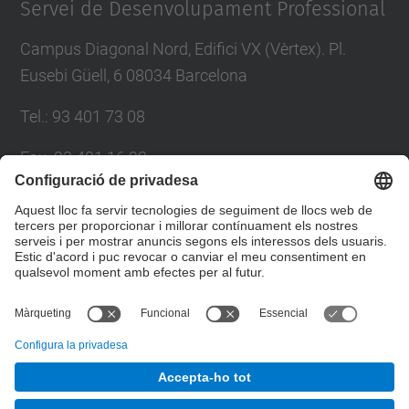
Servei de Desenvolupament Professional
Campus Diagonal Nord, Edifici VX (Vèrtex). Pl.
Eusebi Güell, 6 08034 Barcelona
Tel.
:
93 401 73 08
Fax
:
93 401 16 22
E-mail
:
sdp.formacio@upc.edu
Directori UPC
Formulari de contacte
© UPC
Servei de Desenvolupament Professional. SDP.