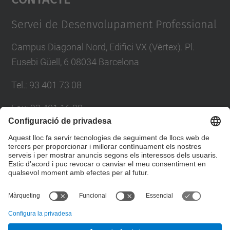
Management Platform
Servei de Desenvolupament Professional
Campus Diagonal Nord, Edifici VX (Vèrtex). Pl.
Eusebi Güell, 6 08034 Barcelona
Tel.
:
93 401 73 08
Fax
:
93 401 16 22
E-mail
:
sdp.formacio@upc.edu
Directori UPC
Formulari de contacte