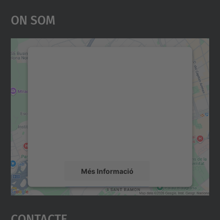
On Som
Necessitem el vostre
consentiment per carregar el
servei Google Maps!
Utilitzem un servei de tercers per incrustar
contingut del mapa que pugui recollir dades
sobre la vostra activitat. Reviseu-ne els
detalls i accepteu el servei per veure el
mapa.
Més Informació
Accepta
Contacte
powered by
Usercentrics Consent