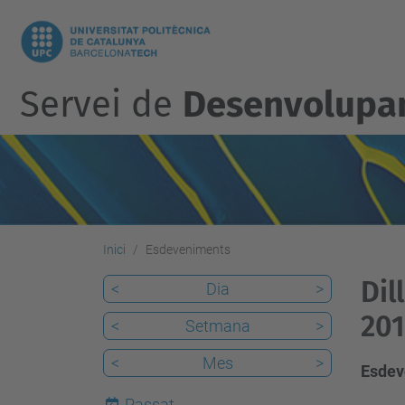
Servei de
Desenvolupam
Inici
Esdeveniments
Dil
<
Dia
>
201
<
Setmana
>
<
Mes
>
Esdev
Passat