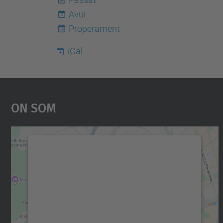
Avui
7
Properament
iCal
On Som
Necessitem el vostre consentiment
per carregar el servei Google Maps!
Utilitzem un servei de tercers per incrustar
contingut del mapa que pugui recollir dades
sobre la vostra activitat. Reviseu-ne els
detalls i accepteu el servei per veure el mapa.