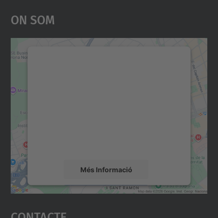
On Som
Necessitem el vostre
consentiment per carregar el
servei Google Maps!
Utilitzem un servei de tercers per incrustar
contingut del mapa que pugui recollir dades
sobre la vostra activitat. Reviseu-ne els
detalls i accepteu el servei per veure el
mapa.
Més Informació
Accepta
Contacte
powered by
Usercentrics Consent