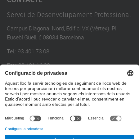
Management Platform
Servei de Desenvolupament Professional
Campus Diagonal Nord, Edifici VX (Vèrtex). Pl.
Eusebi Güell, 6 08034 Barcelona
Tel.
:
93 401 73 08
Fax
:
93 401 16 22
E-mail
:
sdp.formacio@upc.edu
Directori UPC
Formulari de contacte