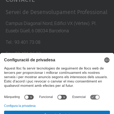
Management Platform
Servei de Desenvolupament Professional
Campus Diagonal Nord, Edifici VX (Vèrtex). Pl.
Eusebi Güell, 6 08034 Barcelona
Tel.
:
93 401 73 08
Fax
:
93 401 16 22
E-mail
:
sdp.formacio@upc.edu
Directori UPC
Formulari de contacte