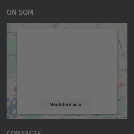
On Som
Necessitem el vostre
consentiment per carregar el
servei Google Maps!
Utilitzem un servei de tercers per incrustar
contingut del mapa que pugui recollir dades
sobre la vostra activitat. Reviseu-ne els
detalls i accepteu el servei per veure el
mapa.
Més Informació
Accepta
Contacte
powered by
Usercentrics Consent