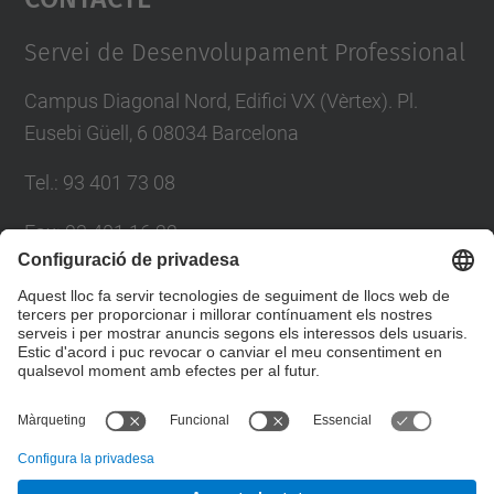
Management Platform
Servei de Desenvolupament Professional
Campus Diagonal Nord, Edifici VX (Vèrtex). Pl.
Eusebi Güell, 6 08034 Barcelona
Tel.
:
93 401 73 08
Fax
:
93 401 16 22
E-mail
:
sdp.formacio@upc.edu
Directori UPC
Formulari de contacte