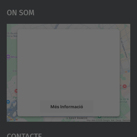
On Som
Necessitem el vostre
consentiment per carregar el
servei Google Maps!
Utilitzem un servei de tercers per incrustar
contingut del mapa que pugui recollir dades
sobre la vostra activitat. Reviseu-ne els
detalls i accepteu el servei per veure el
mapa.
Més Informació
Accepta
Contacte
powered by
Usercentrics Consent