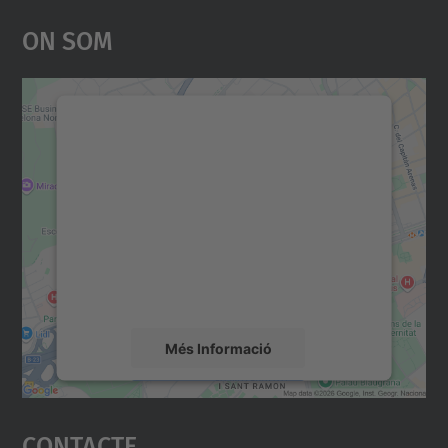
On Som
Necessitem el vostre
consentiment per carregar el
servei Google Maps!
Utilitzem un servei de tercers per incrustar
contingut del mapa que pugui recollir dades
sobre la vostra activitat. Reviseu-ne els
detalls i accepteu el servei per veure el
mapa.
Més Informació
Accepta
Contacte
powered by
Usercentrics Consent