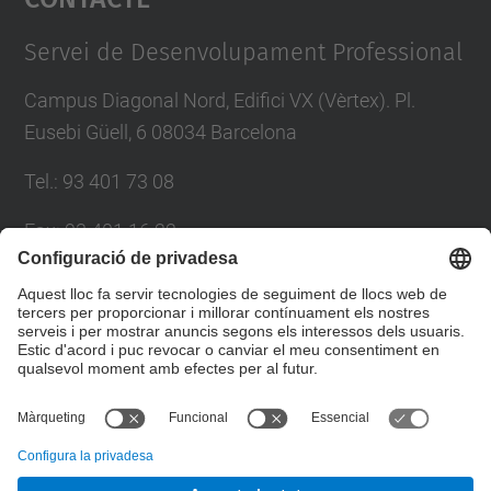
Management Platform
Servei de Desenvolupament Professional
Campus Diagonal Nord, Edifici VX (Vèrtex). Pl.
Eusebi Güell, 6 08034 Barcelona
Tel.
:
93 401 73 08
Fax
:
93 401 16 22
E-mail
:
sdp.formacio@upc.edu
Directori UPC
Formulari de contacte