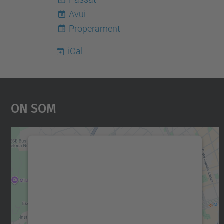
Avui
8
Properament
iCal
On Som
Necessitem el vostre consentiment
per carregar el servei Google Maps!
Utilitzem un servei de tercers per incrustar
contingut del mapa que pugui recollir dades
sobre la vostra activitat. Reviseu-ne els
detalls i accepteu el servei per veure el mapa.