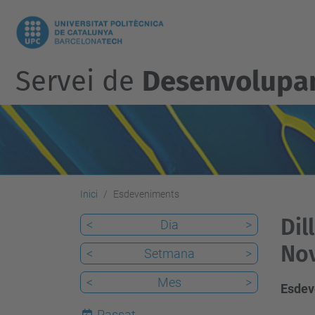
Servei de
Desenvolupam
Inici
Esdeveniments
Dil
<
Dia
>
No
<
Setmana
>
<
Mes
>
Esdev
Passat