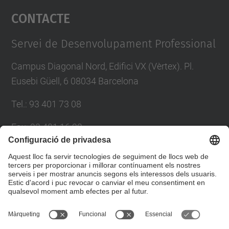
Contacte
powered by
Usercentrics Consent
Management Platform
Servei de Desenvolupament Professional
Campus Diagonal Nord, Edifici VX (Vèrtex). Pl.
Eusebi Güell, 6 08034 Barcelona
Tel.
:
93 401 73 08
Fax
:
93 401 16 22
E-mail
:
sdp.formacio@upc.edu
Directori UPC
Formulari de contacte