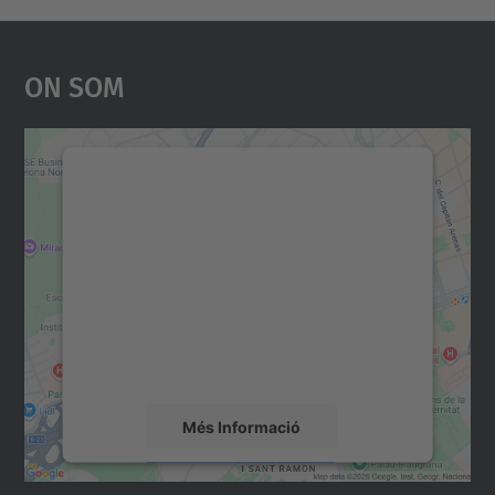
On Som
Necessitem el vostre
consentiment per carregar el
servei Google Maps!
Utilitzem un servei de tercers per incrustar
contingut del mapa que pugui recollir dades
sobre la vostra activitat. Reviseu-ne els
detalls i accepteu el servei per veure el
mapa.
Més Informació
Accepta