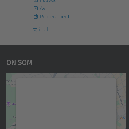
Avui
6
Properament
iCal
On Som
Necessitem el vostre consentiment
per carregar el servei Google Maps!
Utilitzem un servei de tercers per incrustar
contingut del mapa que pugui recollir dades
sobre la vostra activitat. Reviseu-ne els
detalls i accepteu el servei per veure el mapa.