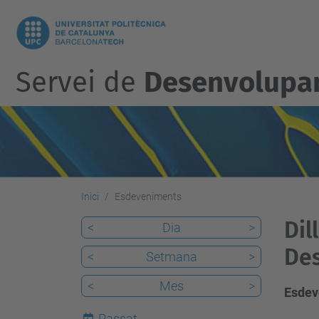
Servei de
Desenvolupam
Inici
Esdeveniments
Dil
<
Dia
>
De
<
Setmana
>
<
Mes
>
Esdev
Passat