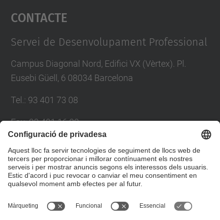
Contacte
powered by
Usercentrics Consent
Management Platform
Servei de Desenvolupament Professional
Campus Diagonal Nord, Edifici VX (Vèrtex). Pl.
Eusebi Güell, 6 08034 Barcelona
Tel.
:
93 401 73 08
Fax
:
93 401 16 22
E-mail
:
sdp.formacio@upc.edu
Directori UPC
Formulari de contacte