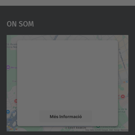
On Som
Necessitem el vostre
consentiment per carregar el
servei Google Maps!
Utilitzem un servei de tercers per incrustar
contingut del mapa que pugui recollir dades
sobre la vostra activitat. Reviseu-ne els
detalls i accepteu el servei per veure el
mapa.
Més Informació
Accepta