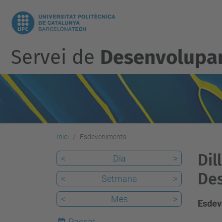
Servei de
Desenvolupam
Inici
Esdeveniments
Dil
<
Dia
>
De
<
Setmana
>
<
Mes
>
Esdev
Passat