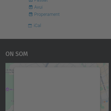
Avui
8
Properament
iCal
On Som
Necessitem el vostre consentiment
per carregar el servei Google Maps!
Utilitzem un servei de tercers per incrustar
contingut del mapa que pugui recollir dades
sobre la vostra activitat. Reviseu-ne els
detalls i accepteu el servei per veure el mapa.