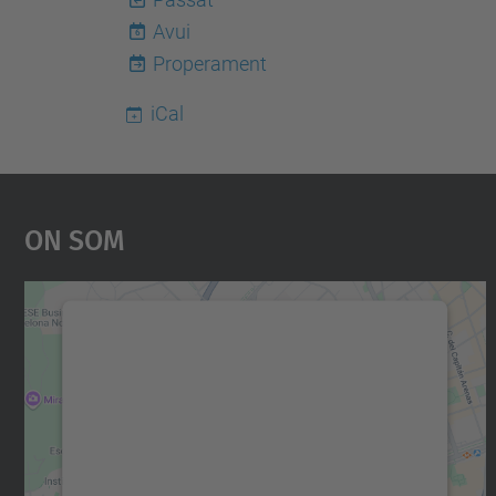
Avui
6
Properament
iCal
On Som
Necessitem el vostre consentiment
per carregar el servei Google Maps!
Utilitzem un servei de tercers per incrustar
contingut del mapa que pugui recollir dades
sobre la vostra activitat. Reviseu-ne els
detalls i accepteu el servei per veure el mapa.