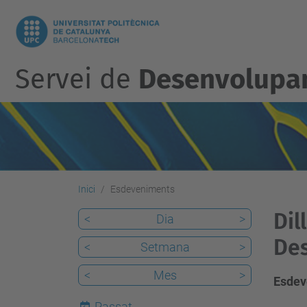
Servei de
Desenvolupam
Inici
Esdeveniments
Dil
<
Dia
>
De
<
Setmana
>
<
Mes
>
Esdev
Passat