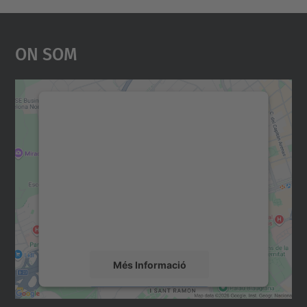
On Som
Necessitem el vostre
consentiment per carregar el
servei Google Maps!
Utilitzem un servei de tercers per incrustar
contingut del mapa que pugui recollir dades
sobre la vostra activitat. Reviseu-ne els
detalls i accepteu el servei per veure el
mapa.
Més Informació
Accepta