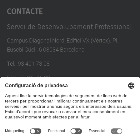
Contacte
powered by
Usercentrics Consent
Management Platform
Servei de Desenvolupament Professional
Campus Diagonal Nord, Edifici VX (Vèrtex). Pl.
Eusebi Güell, 6 08034 Barcelona
Tel.
:
93 401 73 08
Fax
:
93 401 16 22
E-mail
:
sdp.formacio@upc.edu
Directori UPC
Formulari de contacte