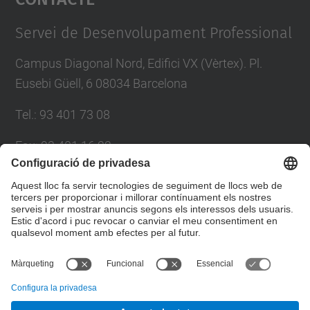
Management Platform
Servei de Desenvolupament Professional
Campus Diagonal Nord, Edifici VX (Vèrtex). Pl.
Eusebi Güell, 6 08034 Barcelona
Tel.
:
93 401 73 08
Fax
:
93 401 16 22
E-mail
:
sdp.formacio@upc.edu
Directori UPC
Formulari de contacte