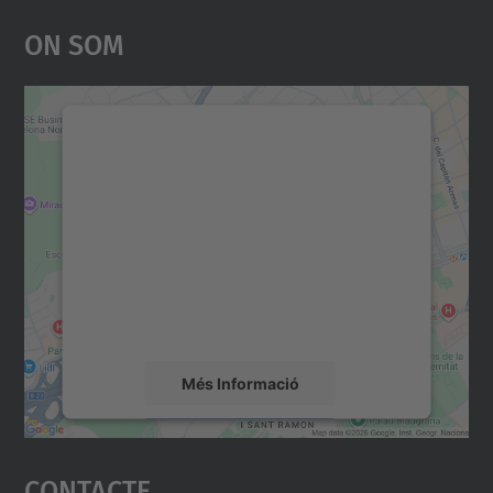
On Som
Necessitem el vostre
consentiment per carregar el
servei Google Maps!
Utilitzem un servei de tercers per incrustar
contingut del mapa que pugui recollir dades
sobre la vostra activitat. Reviseu-ne els
detalls i accepteu el servei per veure el
mapa.
Més Informació
Accepta
Contacte
powered by
Usercentrics Consent