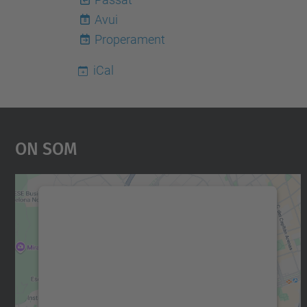
Avui
8
Properament
iCal
On Som
Necessitem el vostre consentiment
per carregar el servei Google Maps!
Utilitzem un servei de tercers per incrustar
contingut del mapa que pugui recollir dades
sobre la vostra activitat. Reviseu-ne els
detalls i accepteu el servei per veure el mapa.