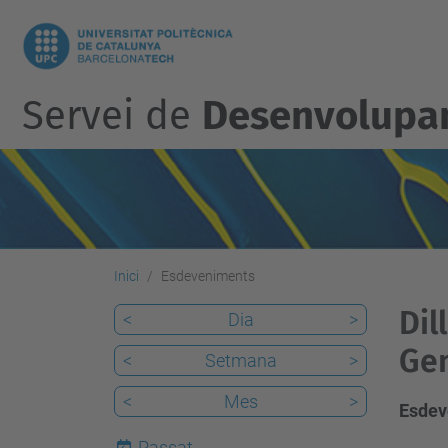
Servei de
Desenvolupam
Inici
Esdeveniments
Dil
<
Dia
>
Gen
<
Setmana
>
<
Mes
>
Esdev
Passat