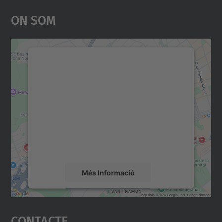
On Som
Necessitem el vostre
consentiment per carregar el
servei Google Maps!
Utilitzem un servei de tercers per incrustar
contingut del mapa que pugui recollir dades
sobre la vostra activitat. Reviseu-ne els
detalls i accepteu el servei per veure el
mapa.
Més Informació
Accepta
Contacte
powered by
Usercentrics Consent