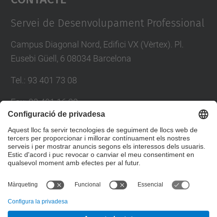
Management Platform
Servei de Desenvolupament Professional
Campus Diagonal Nord, Edifici VX (Vèrtex). Pl.
Eusebi Güell, 6 08034 Barcelona
Tel.
:
93 401 73 08
Fax
:
93 401 16 22
E-mail
:
sdp.formacio@upc.edu
Directori UPC
Formulari de contacte