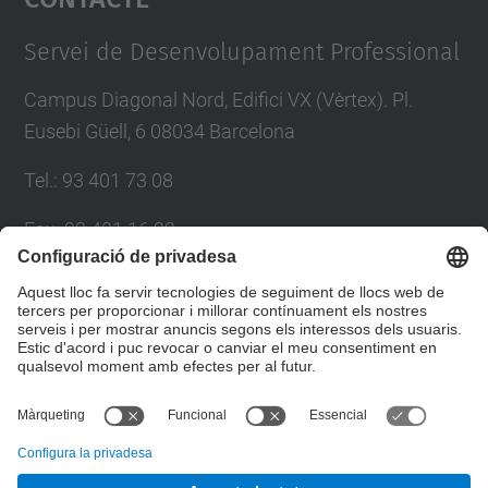
Management Platform
Servei de Desenvolupament Professional
Campus Diagonal Nord, Edifici VX (Vèrtex). Pl.
Eusebi Güell, 6 08034 Barcelona
Tel.
:
93 401 73 08
Fax
:
93 401 16 22
E-mail
:
sdp.formacio@upc.edu
Directori UPC
Formulari de contacte