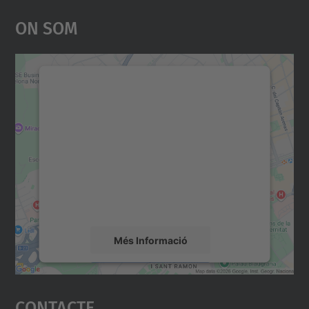
On Som
Necessitem el vostre
consentiment per carregar el
servei Google Maps!
Utilitzem un servei de tercers per incrustar
contingut del mapa que pugui recollir dades
sobre la vostra activitat. Reviseu-ne els
detalls i accepteu el servei per veure el
mapa.
Més Informació
Accepta
Contacte
powered by
Usercentrics Consent