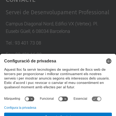
Management Platform
Servei de Desenvolupament Professional
Campus Diagonal Nord, Edifici VX (Vèrtex). Pl.
Eusebi Güell, 6 08034 Barcelona
Tel.
:
93 401 73 08
Fax
:
93 401 16 22
E-mail
:
sdp.formacio@upc.edu
Directori UPC
Formulari de contacte