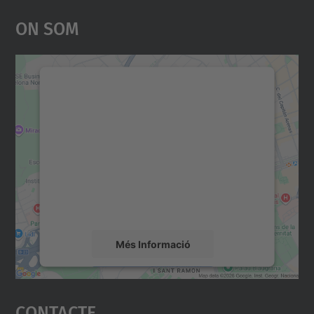
On Som
Necessitem el vostre
consentiment per carregar el
servei Google Maps!
Utilitzem un servei de tercers per incrustar
contingut del mapa que pugui recollir dades
sobre la vostra activitat. Reviseu-ne els
detalls i accepteu el servei per veure el
mapa.
Més Informació
Accepta
Contacte
powered by
Usercentrics Consent