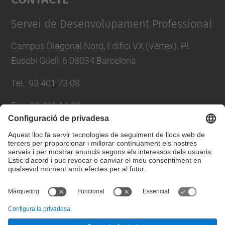
Management Platform
Servei de Desenvolupament Professional
Campus Diagonal Nord, Edifici VX (Vèrtex). Pl.
Eusebi Güell, 6 08034 Barcelona
Tel.
:
93 401 73 08
Fax
:
93 401 16 22
E-mail
:
sdp.formacio@upc.edu
Directori UPC
Formulari de contacte