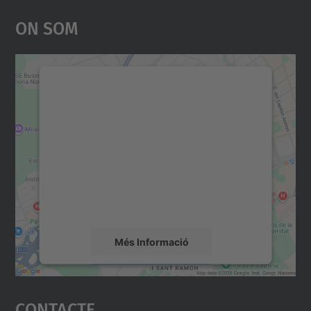
On Som
Necessitem el vostre
consentiment per carregar el
servei Google Maps!
Utilitzem un servei de tercers per incrustar
contingut del mapa que pugui recollir dades
sobre la vostra activitat. Reviseu-ne els
detalls i accepteu el servei per veure el
mapa.
Més Informació
Accepta
Contacte
powered by
Usercentrics Consent