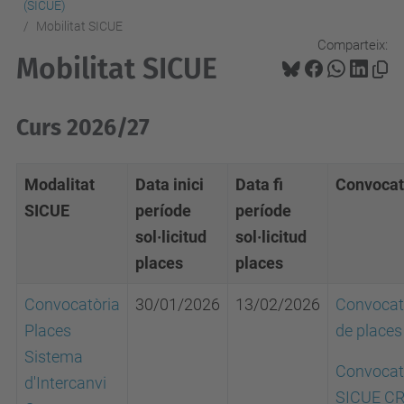
(SICUE)
Mobilitat SICUE
Comparteix:
Mobilitat SICUE
Curs 2026/27
Modalitat
Data inici
Data fi
Convocat
SICUE
període
període
sol·licitud
sol·licitud
places
places
Convocatòria
30/01/2026
13/02/2026
Convocat
Places
de place
Sistema
Convocat
d'Intercanvi
SICUE C