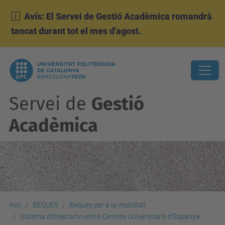
Avís: El Servei de Gestió Acadèmica romandrà
tancat durant tot el mes d'agost.
Servei de
Gestió
Acadèmica
Inici
BEQUES
Beques per a la mobilitat
Sistema d'Intercanvi entre Centres Universitaris d'Espanya