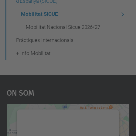
c
d'Espanya (SICUE)
i
Mobilitat SICUE
ó
Mobilitat Nacional Sicue 2026/27
Pràctiques Internacionals
+ Info Mobilitat
On Som
Necessitem el vostre
consentiment per carregar el
servei Google Maps!