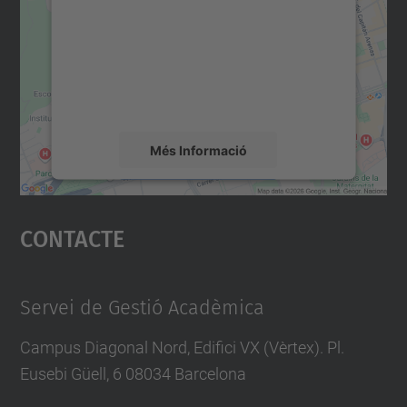
Utilitzem un servei de tercers per incrustar
contingut del mapa que pugui recollir dades
sobre la vostra activitat. Reviseu-ne els
detalls i accepteu el servei per veure el
mapa.
Més Informació
Accepta
Contacte
powered by
Usercentrics Consent
Management Platform
Servei de Gestió Acadèmica
Campus Diagonal Nord, Edifici VX (Vèrtex). Pl.
Eusebi Güell, 6 08034 Barcelona