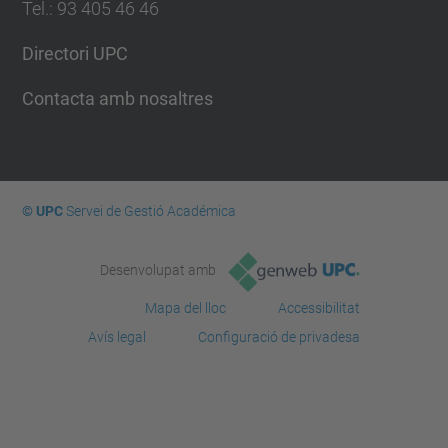
Tel.
:
93 405 46 46
Directori UPC
Contacta amb nosaltres
© UPC
Servei de Gestió Académica
Desenvolupat amb
Mapa del lloc
Accessibilitat
Avís legal
Configuració de privadesa