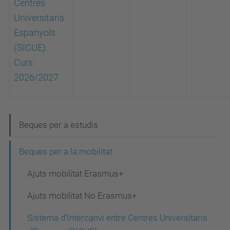
Centres
Universitaris
Espanyols
(SICUE).
Curs
2026/2027
N
Beques per a estudis
a
Beques per a la mobilitat
v
Ajuts mobilitat Erasmus+
e
g
Ajuts mobilitat No Erasmus+
a
Sistema d'Intercanvi entre Centres Universitaris