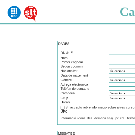
Ca
DADES
DNI/NIE
Nom
Primer cognom
Segon cognom
Nacionalitat
Data de naixement
Gènere
Adreça electrònica
Telèfon de contacte
Categoria
Grup
Horari
Sí, accepto rebre informació sobre altres cursos 
UPC
Informació i consultes: demana.slt@upc.edu, telèf
MISSATGE