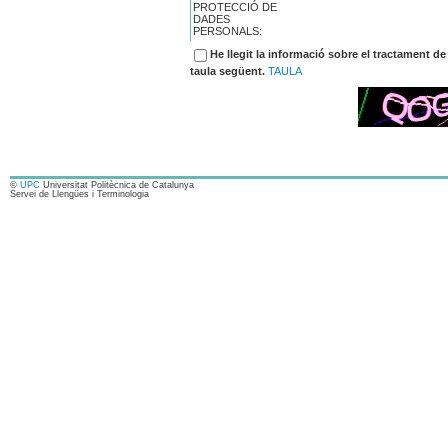
PROTECCIÓ DE
DADES
PERSONALS:
He llegit la informació sobre el tractament de
taula següent.
TAULA
©
UPC
Universitat Politècnica de Catalunya
Servei de Llengües i Terminologia