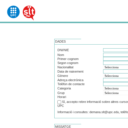
DADES
DNI/NIE
Nom
Primer cognom
Segon cognom
Nacionalitat
Data de naixement
Gènere
Adreça electrònica
Telèfon de contacte
Categoria
Grup
Horari
Sí, accepto rebre informació sobre altres cursos 
UPC
Informació i consultes: demana.slt@upc.edu, telèf
MISSATGE