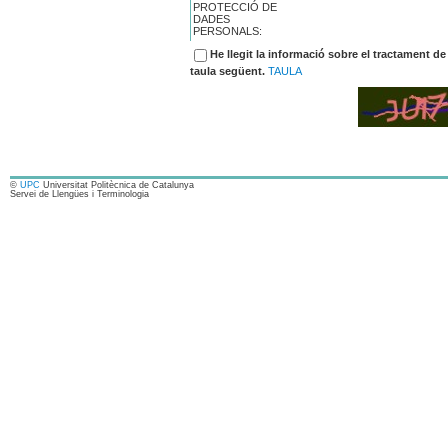
PROTECCIÓ DE
DADES
PERSONALS:
He llegit la informació sobre el tractament de
taula següent.
TAULA
©
UPC
Universitat Politècnica de Catalunya
Servei de Llengües i Terminologia