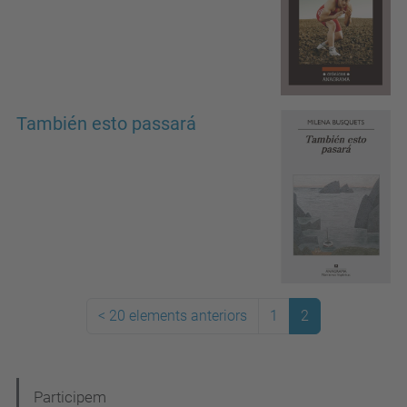
También esto passará
<
20 elements anteriors
1
2
N
Participem