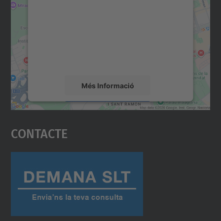
servei Google Maps!
Utilitzem un servei de tercers per incrustar
contingut del mapa que pugui recollir dades
sobre la vostra activitat. Reviseu-ne els
detalls i accepteu el servei per veure el
mapa.
Més Informació
Accepta
Contacte
powered by
Usercentrics Consent
Management Platform