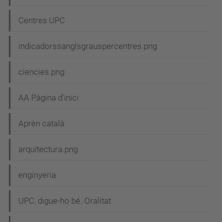
a
Centres UPC
v
e
indicadorssanglsgrauspercentres.png
g
ciencies.png
a
c
AA Pàgina d'inici
i
Aprèn català
ó
arquitectura.png
enginyeria
UPC, digue-ho bé. Oralitat