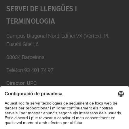
Servei De Llengües I
Terminologia
Campus Diagonal Nord, Edifici VX (Vèrtex). Pl.
Eusebi Güell, 6
08034 Barcelona
Telèfon 93 401 74 97
Directori UPC
Formulari de contacte
Llista Xarxes Socials