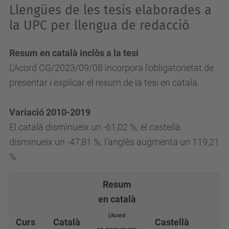
Llengües de les tesis elaborades a
la UPC per llengua de redacció
Resum en català inclòs a la tesi
L'Acord CG/2023/09/08 incorpora l'obligatorietat de
presentar i explicar el resum de la tesi en català.
Variació 2010-2019
El català disminueix un -61,02 %; el castellà
disminueix un -47,81 %; l'anglès augmenta un 119,21
%.
Resum
en català
(
Acord
Curs
Català
Castellà
An