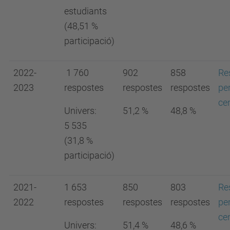
estudiants
(48,51 %
participació)
2022-
1 760
902
858
Re
2023
respostes
respostes
respostes
pe
ce
Univers:
51,2
%
48,8
%
5 535
(31,8
%
participació)
2021-
1 653
850
803
Re
2022
respostes
respostes
respostes
pe
ce
Univers:
51,4
%
48,6
%