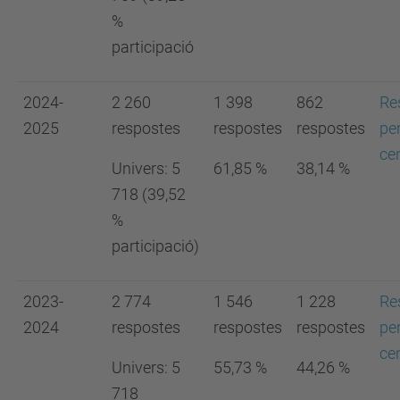
%
participació
2024-
2 260
1 398
862
Re
2025
respostes
respostes
respostes
pe
ce
Univers:
5
61,85 %
38,14 %
718 (39,52
%
participació)
2023-
2 774
1 546
1 228
Re
2024
respostes
respostes
respostes
pe
ce
Univers: 5
55,73 %
44,26 %
718