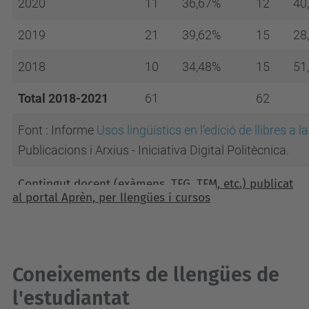
2020
11
36,67%
12
40
2019
21
39,62%
15
28
2018
10
34,48%
15
51
Total 2018-2021
61
62
Font : Informe
Usos lingüístics en l’edició de llibres a
Publicacions i Arxius - Iniciativa Digital Politècnica.
Contingut docent (exàmens, TFG, TFM, etc.) publicat
al portal Aprèn, per llengües i cursos
Coneixements de llengües de
l'estudiantat