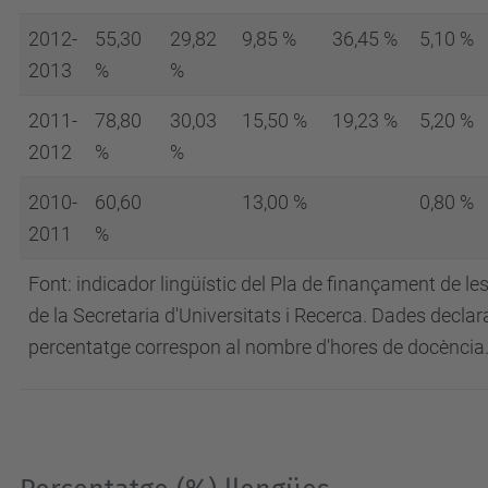
2012-
55,30
29,82
9,85 %
36,45 %
5,10 %
2013
%
%
2011-
78,80
30,03
15,50 %
19,23 %
5,20 %
2012
%
%
2010-
60,60
13,00 %
0,80 %
2011
%
Font: indicador lingüístic del Pla de finançament de le
de la Secretaria d'Universitats i Recerca. Dades declar
percentatge correspon al nombre d'hores de docència