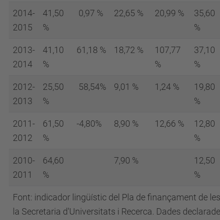
2014-
41,50
0,97 %
22,65 %
20,99 %
35,60
2015
%
%
2013-
41,10
61,18 %
18,72 %
107,77
37,10
2014
%
%
%
2012-
25,50
58,54%
9,01 %
1,24 %
19,80
2013
%
%
2011-
61,50
-4,80%
8,90 %
12,66 %
12,80
2012
%
%
2010-
64,60
7,90 %
12,50
2011
%
%
Font: indicador lingüístic del Pla de finançament de le
la Secretaria d'Universitats i Recerca. Dades declarade