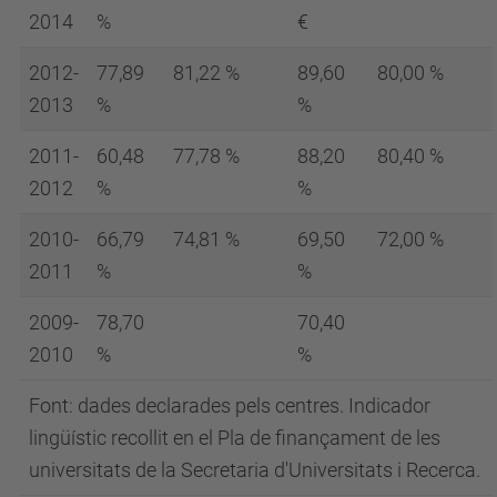
2014
%
€
2012-
77,89
81,22 %
89,60
80,00 %
2013
%
%
2011-
60,48
77,78 %
88,20
80,40 %
2012
%
%
2010-
66,79
74,81 %
69,50
72,00 %
2011
%
%
2009-
78,70
70,40
2010
%
%
Font: dades declarades pels centres. Indicador
lingüístic recollit en el Pla de finançament de les
universitats de la Secretaria d'Universitats i Recerca.