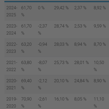
2024-
61,70
0 %
29,42 %
2,37 %
8,92 %
2025
%
2023-
61,70
-2,37
28,74 %
2,53 %
9,59 %
2024
%
%
2022-
63,20
-0,94
28,03 %
8,94 %
8,70 %
2023
%
%
2021-
63,80
-8,07
25,73 %
28,01 %
10,50
2022
%
%
%
2020-
69,40
-2,12
20,10 %
24,84 %
8,90 %
2021
%
%
2019-
70,90
-2,61
16,10 %
8,05 %
11,10
2020
%
%
%