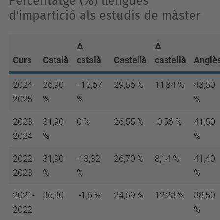
Percentatge (%) llengües
d'impartició als estudis de màster
Δ
Δ
Curs
Català
català
Castellà
castellà
Anglè
2024-
26,90
- 15,67
29,56 %
11,34 %
43,50
2025
%
%
%
2023-
31,90
0 %
26,55 %
-0,56 %
41,50
2024
%
%
2022-
31,90
-13,32
26,70 %
8,14 %
41,40
2023
%
%
%
2021-
36,80
-1,6 %
24,69 %
12,23 %
38,50
2022
%