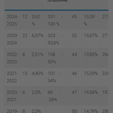
CG/2023/09/08)
2024-
12
3,62
331 -
45
13,59
273
2025
%
100 %
%
2023-
22
6,37%
323 -
52
15,07%
271
2024
93,6%
2022-
8
2,51%
158 -
44
13,83%
264
2023
50%
2021-
13
4,40%
101 -
46
15,59%
235
2022
34%
2020-
6
2,5%
66 -
47
19,58%
187
2021
28%
2019-
8
2,3%
50
14,79%
280