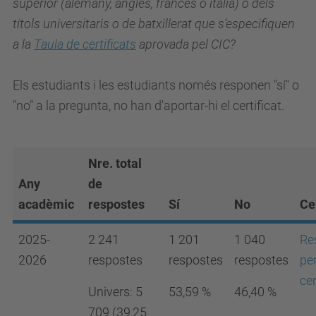
superior (alemany, anglès, francès o italià) o dels
títols universitaris o de batxillerat que s’especifiquen
a la
Taula de certificats
aprovada pel CIC?
Els estudiants i les estudiants només responen "sí" o
"no" a la pregunta, no han d'aportar-hi el certificat.
Nre. total
Any
de
acadèmic
respostes
Sí
No
Ce
2025-
2 241
1 201
1 040
Re
2026
respostes
respostes
respostes
pe
ce
Univers: 5
53,59 %
46,40 %
709 (39,25