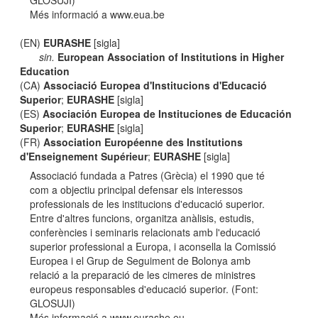
GLOSUJI)
Més informació a www.eua.be
(EN)
EURASHE
[sigla]
sin.
European Association of Institutions in Higher
Education
(CA)
Associació Europea d'Institucions d'Educació
Superior
;
EURASHE
[sigla]
(ES)
Asociación Europea de Instituciones de Educación
Superior
;
EURASHE
[sigla]
(FR)
Association Européenne des Institutions
d'Enseignement Supérieur
;
EURASHE
[sigla]
Associació fundada a Patres (Grècia) el 1990 que té
com a objectiu principal defensar els interessos
professionals de les institucions d'educació superior.
Entre d'altres funcions, organitza anàlisis, estudis,
conferències i seminaris relacionats amb l'educació
superior professional a Europa, i aconsella la Comissió
Europea i el Grup de Seguiment de Bolonya amb
relació a la preparació de les cimeres de ministres
europeus responsables d'educació superior. (Font:
GLOSUJI)
Més informació a www.eurashe.eu