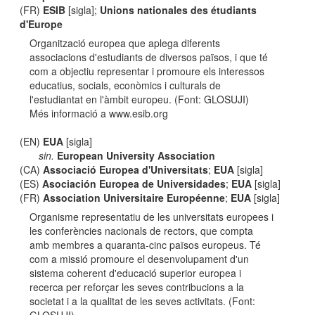
(FR)
ESIB
[sigla];
Unions nationales des étudiants
d'Europe
Organització europea que aplega diferents
associacions d'estudiants de diversos països, i que té
com a objectiu representar i promoure els interessos
educatius, socials, econòmics i culturals de
l'estudiantat en l'àmbit europeu. (Font: GLOSUJI)
Més informació a www.esib.org
(EN)
EUA
[sigla]
sin.
European University Association
(CA)
Associació Europea d'Universitats
;
EUA
[sigla]
(ES)
Asociación Europea de Universidades
;
EUA
[sigla]
(FR)
Association Universitaire Européenne
;
EUA
[sigla]
Organisme representatiu de les universitats europees i
les conferències nacionals de rectors, que compta
amb membres a quaranta-cinc països europeus. Té
com a missió promoure el desenvolupament d'un
sistema coherent d'educació superior europea i
recerca per reforçar les seves contribucions a la
societat i a la qualitat de les seves activitats. (Font: