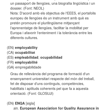
un passaport de llengües, una biografia lingüística i un
dossier. (Font: NEOL)
Nota: D'acord amb els objectius de l'EEES, el portafolis
europeu de llengües és un instrument amb què es
pretén promoure el plurilingüisme mitjançant
l'aprenentatge de llengües, facilitar la mobilitat per
Europa i afavorir l'enteniment i la tolerància entre les
diferents cultures.
(EN)
employability
(CA)
ocupabilitat
(ES)
empleabilidad
;
ocupabilidad
(FR)
employabilité
(GA) empregabilidade
Grau de rellevància del programa de formació d'un
ensenyament universitari respecte del món del treball,
fet de disposar d'uns continguts, competències,
habilitats i aptituds coherents pel que fa a aquesta
orientació. (Font: GLOSUJI)
(EN)
ENQA
[sigla]
sin.
European Association for Quality Assurance in