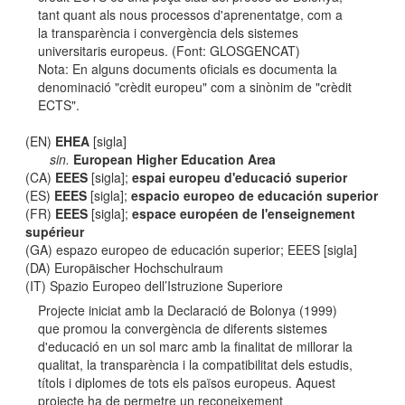
tant quant als nous processos d'aprenentatge, com a
la transparència i convergència dels sistemes
universitaris europeus. (Font: GLOSGENCAT)
Nota: En alguns documents oficials es documenta la
denominació "crèdit europeu" com a sinònim de "crèdit
ECTS".
(EN)
EHEA
[sigla]
sin.
European Higher Education Area
(CA)
EEES
[sigla];
espai europeu d'educació superior
(ES)
EEES
[sigla];
espacio europeo de educación superior
(FR)
EEES
[sigla];
espace européen de l'enseignement
supérieur
(GA) espazo europeo de educación superior; EEES [sigla]
(DA) Europäischer Hochschulraum
(IT) Spazio Europeo dell’Istruzione Superiore
Projecte iniciat amb la Declaració de Bolonya (1999)
que promou la convergència de diferents sistemes
d'educació en un sol marc amb la finalitat de millorar la
qualitat, la transparència i la compatibilitat dels estudis,
títols i diplomes de tots els països europeus. Aquest
projecte ha de permetre un reconeixement