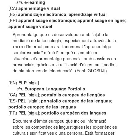
sin.
e-learning
(CA)
aprenentatge virtual
(ES)
aprendizaje electrónico
;
aprendizaje virtual
(FR)
apprentissage électronique
;
apprentissage en ligne
;
apprentissage virtuel
Aprenentatge que es desenvolupen amb l'ajut o la
mediació de la tecnologia, especialment a través de la
xarxa d'Internet, com ara l'anomenat "aprenentatge
semipresencial" o "mixt" en què es combinen
situacions d'aprenentatge presencial amb sessions no
presencials, gràcies a la utilització d'eines multimèdia i
de plataformes de teleeducació. (Font: GLOSUJI)
(EN)
ELP
[sigla]
sin.
European Language Portfolio
(CA)
PEL
[sigla];
portafolis europeu de llengües
(ES)
PEL
[sigla];
portafolio europeo de las lenguas
;
portfolio europeo de las lenguas
(FR)
PEL
[sigla];
portfolio européen des langues
Document d'àmbit europeu que inclou informació
sobre les competències lingüístiques i les experiències
culturals significatives d'una persona. Està format per