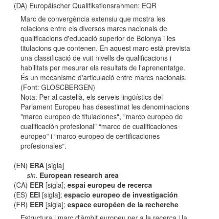
(DA) Europäischer Qualifikationsrahmen; EQR
Marc de convergència extensiu que mostra les
relacions entre els diversos marcs nacionals de
qualificacions d'educació superior de Bolonya i les
titulacions que contenen. En aquest marc està prevista
una classificació de vuit nivells de qualificacions i
habilitats per mesurar els resultats de l'aprenentatge.
És un mecanisme d'articulació entre marcs nacionals.
(Font: GLOSCBERGEN)
Nota: Per al castellà, els serveis lingüístics del
Parlament Europeu has desestimat les denominacions
"marco europeo de titulaciones", "marco europeo de
cualificación profesional" “marco de cualificaciones
europeo" i “marco europeo de certificaciones
profesionales".
(EN)
ERA
[sigla]
sin.
European research area
(CA)
EER
[sigla];
espai europeu de recerca
(ES)
EEI
[sigla];
espacio europeo de investigación
(FR)
EER
[sigla];
espace européen de la recherche
Estructura i marc d'àmbit europeu per a la recerca i la