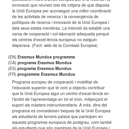
innovació que reuneix tots els mitjans de què disposa
la Unió Europea per aconseguir una millor coordinació
de les activitats de recerca i la convergència de
polítiques de recerca i innovació de la Unió Europea i
dels seus estats membres. La intenció és establir una
xarxa de cooperació i col·laboració adequada perquè
els centres d'excel·lència europeus no estiguin
dispersos. (Font: web de la Comissió Europea)
(EN)
Erasmus Mundus programme
(CA)
programa Erasmus Mundus
(ES)
programa Erasmus Mundus
(FR)
programme Erasmus Mundus
Programa europeu de cooperació i mobilitat de
l'educació superior que té com a objectiu contribuir
que la Unió Europea sigui un centre d'excel·lència en
l'àmbit de l'aprenentatge en tot el món, mitjançant el
suport als màsters interuniversitaris. A més, dins del
programa es concedeixen beques de la Unió Europea
als estudiants de tercers països que participen en
aquests programes europeus de postgrau, com també
als estudiants que són membres de la Unió Europea i