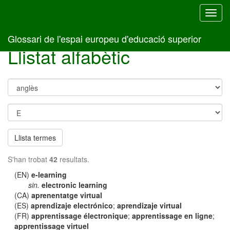
Toggl
navig
Glossari de l'espai europeu d'educació superior
Llistat alfabètic
Llista termes
S'han trobat
42
resultats.
(EN)
e-learning
sin.
electronic learning
(CA)
aprenentatge virtual
(ES)
aprendizaje electrónico
;
aprendizaje virtual
(FR)
apprentissage électronique
;
apprentissage en ligne
;
apprentissage virtuel