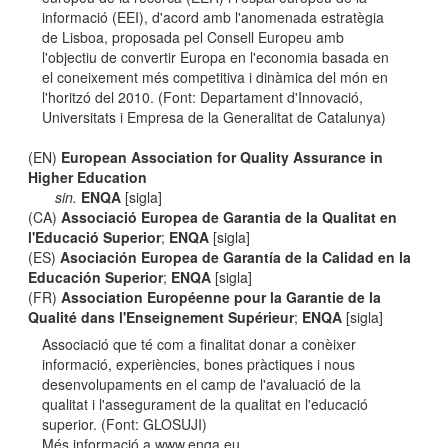
informació (EEI), d'acord amb l'anomenada estratègia
de Lisboa, proposada pel Consell Europeu amb
l'objectiu de convertir Europa en l'economia basada en
el coneixement més competitiva i dinàmica del món en
l'horitzó del 2010. (Font: Departament d'Innovació,
Universitats i Empresa de la Generalitat de Catalunya)
(EN)
European Association for Quality Assurance in
Higher Education
sin.
ENQA
[sigla]
(CA)
Associació Europea de Garantia de la Qualitat en
l'Educació Superior
;
ENQA
[sigla]
(ES)
Asociación Europea de Garantía de la Calidad en la
Educación Superior
;
ENQA
[sigla]
(FR)
Association Européenne pour la Garantie de la
Qualité dans l'Enseignement Supérieur
;
ENQA
[sigla]
Associació que té com a finalitat donar a conèixer
informació, experiències, bones pràctiques i nous
desenvolupaments en el camp de l'avaluació de la
qualitat i l'assegurament de la qualitat en l'educació
superior. (Font: GLOSUJI)
Més informació a www.enqa.eu