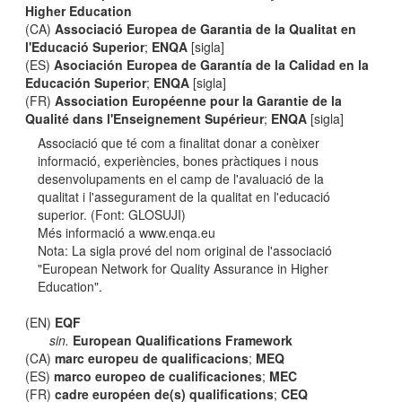
Higher Education
(CA)
Associació Europea de Garantia de la Qualitat en
l'Educació Superior
;
ENQA
[sigla]
(ES)
Asociación Europea de Garantía de la Calidad en la
Educación Superior
;
ENQA
[sigla]
(FR)
Association Européenne pour la Garantie de la
Qualité dans l'Enseignement Supérieur
;
ENQA
[sigla]
Associació que té com a finalitat donar a conèixer
informació, experiències, bones pràctiques i nous
desenvolupaments en el camp de l'avaluació de la
qualitat i l'assegurament de la qualitat en l'educació
superior. (Font: GLOSUJI)
Més informació a www.enqa.eu
Nota: La sigla prové del nom original de l'associació
"European Network for Quality Assurance in Higher
Education".
(EN)
EQF
sin.
European Qualifications Framework
(CA)
marc europeu de qualificacions
;
MEQ
(ES)
marco europeo de cualificaciones
;
MEC
(FR)
cadre européen de(s) qualifications
;
CEQ