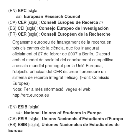
(EN)
ERC
[sigla]
sin.
European Research Council
(CA)
CER
[sigla];
Consell Europeu de Recerca
m
(ES)
CEI
[sigla];
Consejo Europeo de Investigación
(FR)
CER
[sigla];
Conseil Européen de la Recherche
Organisme europeu de finançament de la recerca en
tots els camps de la ciència, que fou inaugurat
oficialment el 27 de febrer de 2007 a Berlín. D’acord
amb el model de societat del coneixement competitiva
a escala mundial promogut per la Unió Europea,
l’objectiu principal del CER és crear i promoure un
sistema de recerca integrat i eficaç. (Font: Comissió
Europea)
Nota: Per a més informació, vegeu el web
http://erc.europa.eu
(EN)
ESIB
[sigla]
sin.
National Unions of Students in Europe
(CA)
ESIB
[sigla];
Unions Nacionals d'Estudiants d'Europa
(ES)
ESIB
[sigla];
Uniones Nacionales de Estudiantes de
Europa