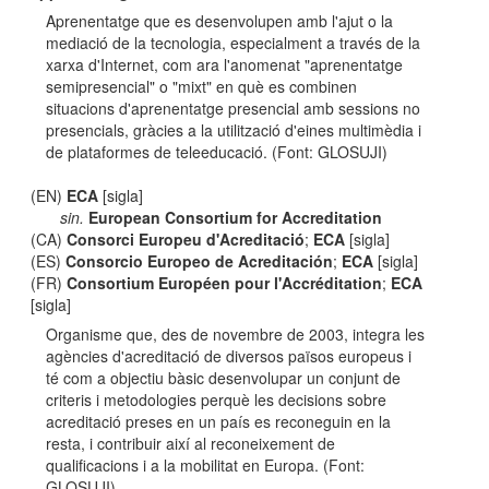
Aprenentatge que es desenvolupen amb l'ajut o la
mediació de la tecnologia, especialment a través de la
xarxa d'Internet, com ara l'anomenat "aprenentatge
semipresencial" o "mixt" en què es combinen
situacions d'aprenentatge presencial amb sessions no
presencials, gràcies a la utilització d'eines multimèdia i
de plataformes de teleeducació. (Font: GLOSUJI)
(EN)
ECA
[sigla]
sin.
European Consortium for Accreditation
(CA)
Consorci Europeu d'Acreditació
;
ECA
[sigla]
(ES)
Consorcio Europeo de Acreditación
;
ECA
[sigla]
(FR)
Consortium Européen pour l'Accréditation
;
ECA
[sigla]
Organisme que, des de novembre de 2003, integra les
agències d'acreditació de diversos països europeus i
té com a objectiu bàsic desenvolupar un conjunt de
criteris i metodologies perquè les decisions sobre
acreditació preses en un país es reconeguin en la
resta, i contribuir així al reconeixement de
qualificacions i a la mobilitat en Europa. (Font:
GLOSUJI)