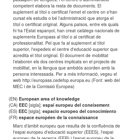
competent elabora la resta de documents. El
suplement al títol o certificat l'emet el centre on s'han
cursat els estudis o bé l'administració que atorga el
títol o certificat original. Alguns països, entre els quals
hi ha l'Estat espanyol, han creat catàlegs nacionals de
suplements Europass al títol o al certificat de
professionalitat. Pel que fa al suplement al títol
superior, l'expedeix el centre d'educació superior que
acredita el títol original. El document de mobilitat
l'elaboren els dos centres implicats en el projecte de
mobilitat, en la llengua que ambdós acorden amb la
persona interessada. Per a més informació, vegeu el
web http://europass.cedefop.europa.eu (Font: web del
MEC i de la Comissió Europea)
(EN)
European area of knowledge
(CA)
EEC
[sigla];
espai europeu del coneixement
(ES)
EEC
[sigla];
espacio europeo del conocimiento
(FR)
espace européen de la connaissance
Marc d'àmbit europeu que resulta de la confluència de
l'espai europeu d'educació superior (EEES), l'espai
europeu de la recerca (EER) i l'espai europeu de la