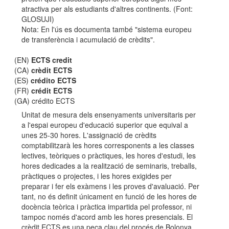
atractiva per als estudiants d'altres continents. (Font:
GLOSUJI)
Nota: En l'ús es documenta també "sistema europeu
de transferència i acumulació de crèdits".
(EN)
ECTS credit
(CA)
crèdit ECTS
(ES)
crédito ECTS
(FR)
crédit ECTS
(GA) crédito ECTS
Unitat de mesura dels ensenyaments universitaris per
a l'espai europeu d'educació superior que equival a
unes 25-30 hores. L'assignació de crèdits
comptabilitzarà les hores corresponents a les classes
lectives, teòriques o pràctiques, les hores d'estudi, les
hores dedicades a la realització de seminaris, treballs,
pràctiques o projectes, i les hores exigides per
preparar i fer els exàmens i les proves d'avaluació. Per
tant, no és definit únicament en funció de les hores de
docència teòrica i pràctica impartida pel professor, ni
tampoc només d'acord amb les hores presencials. El
crèdit ECTS es una peça clau del procés de Bolonya,