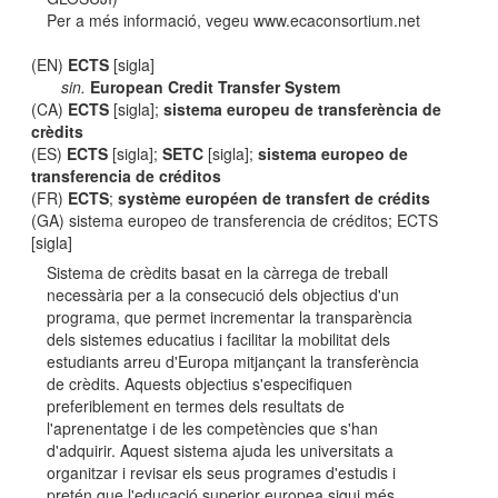
Per a més informació, vegeu www.ecaconsortium.net
(EN)
ECTS
[sigla]
sin.
European Credit Transfer System
(CA)
ECTS
[sigla];
sistema europeu de transferència de
crèdits
(ES)
ECTS
[sigla];
SETC
[sigla];
sistema europeo de
transferencia de créditos
(FR)
ECTS
;
système européen de transfert de crédits
(GA) sistema europeo de transferencia de créditos; ECTS
[sigla]
Sistema de crèdits basat en la càrrega de treball
necessària per a la consecució dels objectius d'un
programa, que permet incrementar la transparència
dels sistemes educatius i facilitar la mobilitat dels
estudiants arreu d'Europa mitjançant la transferència
de crèdits. Aquests objectius s'especifiquen
preferiblement en termes dels resultats de
l'aprenentatge i de les competències que s'han
d'adquirir. Aquest sistema ajuda les universitats a
organitzar i revisar els seus programes d'estudis i
pretén que l'educació superior europea sigui més