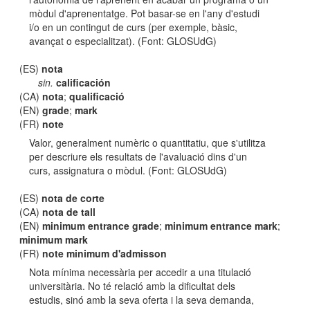
mòdul d'aprenentatge. Pot basar-se en l'any d'estudi
i/o en un contingut de curs (per exemple, bàsic,
avançat o especialitzat). (Font: GLOSUdG)
(ES)
nota
sin.
calificación
(CA)
nota
;
qualificació
(EN)
grade
;
mark
(FR)
note
Valor, generalment numèric o quantitatiu, que s'utilitza
per descriure els resultats de l'avaluació dins d'un
curs, assignatura o mòdul. (Font: GLOSUdG)
(ES)
nota de corte
(CA)
nota de tall
(EN)
minimum entrance grade
;
minimum entrance mark
;
minimum mark
(FR)
note minimum d'admisson
Nota mínima necessària per accedir a una titulació
universitària. No té relació amb la dificultat dels
estudis, sinó amb la seva oferta i la seva demanda,