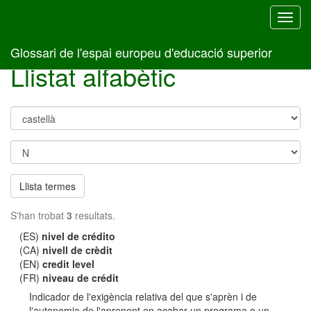
Toggl
navig
Glossari de l'espai europeu d'educació superior
Llistat alfabètic
Llista termes
S'han trobat
3
resultats.
(ES)
nivel de crédito
(CA)
nivell de crèdit
(EN)
credit level
(FR)
niveau de crédit
Indicador de l'exigència relativa del que s'aprèn i de
l'autonomia de l'aprenent en acabar un programa o un