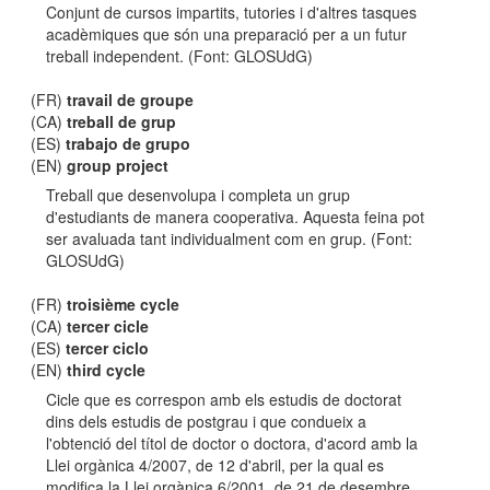
Conjunt de cursos impartits, tutories i d'altres tasques
acadèmiques que són una preparació per a un futur
treball independent. (Font: GLOSUdG)
(FR)
travail de groupe
(CA)
treball de grup
(ES)
trabajo de grupo
(EN)
group project
Treball que desenvolupa i completa un grup
d'estudiants de manera cooperativa. Aquesta feina pot
ser avaluada tant individualment com en grup. (Font:
GLOSUdG)
(FR)
troisième cycle
(CA)
tercer cicle
(ES)
tercer ciclo
(EN)
third cycle
Cicle que es correspon amb els estudis de doctorat
dins dels estudis de postgrau i que condueix a
l'obtenció del títol de doctor o doctora, d'acord amb la
Llei orgànica 4/2007, de 12 d'abril, per la qual es
modifica la Llei orgànica 6/2001, de 21 de desembre,