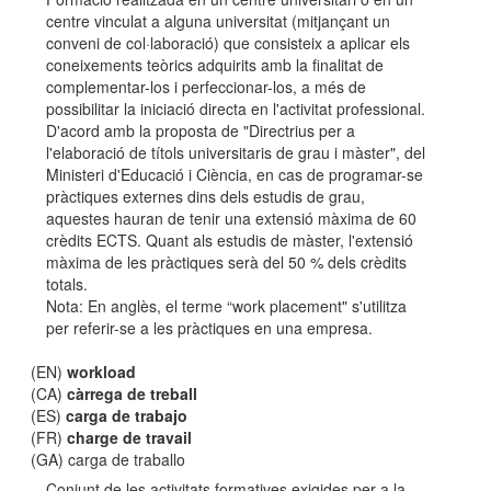
centre vinculat a alguna universitat (mitjançant un
conveni de col·laboració) que consisteix a aplicar els
coneixements teòrics adquirits amb la finalitat de
complementar-los i perfeccionar-los, a més de
possibilitar la iniciació directa en l'activitat professional.
D'acord amb la proposta de "Directrius per a
l'elaboració de títols universitaris de grau i màster", del
Ministeri d'Educació i Ciència, en cas de programar-se
pràctiques externes dins dels estudis de grau,
aquestes hauran de tenir una extensió màxima de 60
crèdits ECTS. Quant als estudis de màster, l'extensió
màxima de les pràctiques serà del 50 % dels crèdits
totals.
Nota: En anglès, el terme “work placement" s'utilitza
per referir-se a les pràctiques en una empresa.
(EN)
workload
(CA)
càrrega de treball
(ES)
carga de trabajo
(FR)
charge de travail
(GA) carga de traballo
Conjunt de les activitats formatives exigides per a la