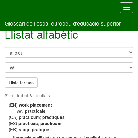
Toggl
navig
Glossari de l'espai europeu d'educació superior
Llistat alfabètic
Llista termes
S'han trobat
3
resultats.
(EN)
work placement
sin.
practicals
(CA)
pràcticum
;
pràctiques
(ES)
prácticas
;
prácticum
(FR)
stage pratique
Formació realitzada en un centre universitari o en un