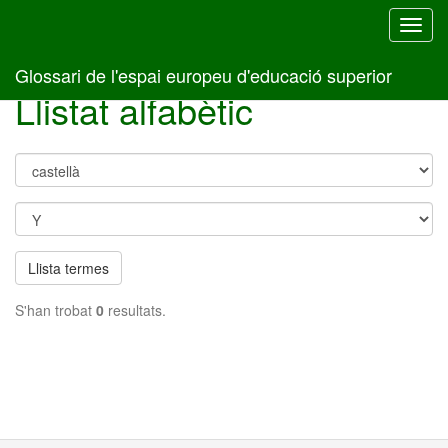
Toggl
navig
Glossari de l'espai europeu d'educació superior
Llistat alfabètic
Llista termes
S'han trobat
0
resultats.