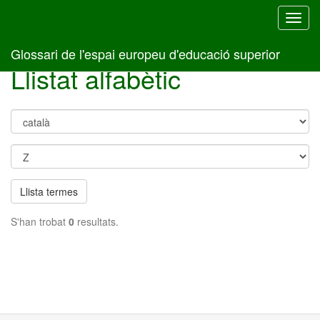
Toggl
navig
Glossari de l'espai europeu d'educació superior
Llistat alfabètic
Llista termes
S'han trobat
0
resultats.