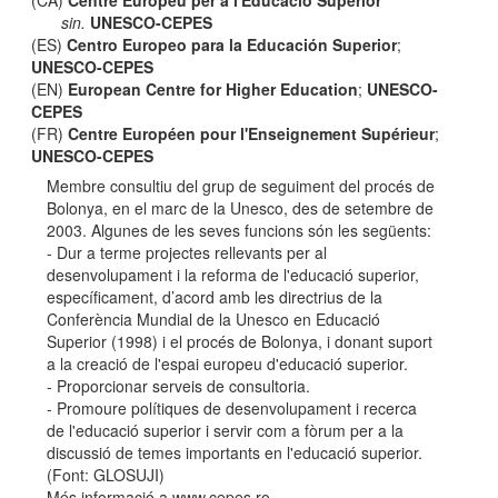
(CA)
Centre Europeu per a l'Educació Superior
sin.
UNESCO-CEPES
(ES)
Centro Europeo para la Educación Superior
;
UNESCO-CEPES
(EN)
European Centre for Higher Education
;
UNESCO-
CEPES
(FR)
Centre Européen pour l'Enseignement Supérieur
;
UNESCO-CEPES
Membre consultiu del grup de seguiment del procés de
Bolonya, en el marc de la Unesco, des de setembre de
2003. Algunes de les seves funcions són les següents:
- Dur a terme projectes rellevants per al
desenvolupament i la reforma de l'educació superior,
específicament, d’acord amb les directrius de la
Conferència Mundial de la Unesco en Educació
Superior (1998) i el procés de Bolonya, i donant suport
a la creació de l'espai europeu d'educació superior.
- Proporcionar serveis de consultoria.
- Promoure polítiques de desenvolupament i recerca
de l'educació superior i servir com a fòrum per a la
discussió de temes importants en l'educació superior.
(Font: GLOSUJI)
Més informació a www.cepes.ro