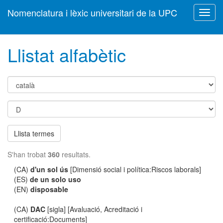
Nomenclatura i lèxic universitari de la UPC
Toggl
navig
Llistat alfabètic
Llista termes
S'han trobat
360
resultats.
(CA)
d'un sol ús
[Dimensió social i política:Riscos laborals]
(ES)
de un solo uso
(EN)
disposable
(CA)
DAC
[sigla] [Avaluació, Acreditació i
certificació:Documents]