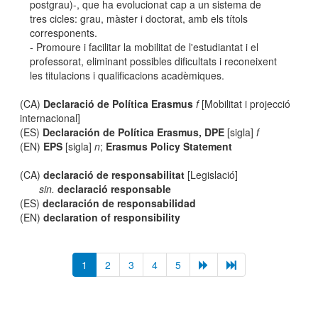
postgrau)-, que ha evolucionat cap a un sistema de
tres cicles: grau, màster i doctorat, amb els títols
corresponents.
- Promoure i facilitar la mobilitat de l'estudiantat i el
professorat, eliminant possibles dificultats i reconeixent
les titulacions i qualificacions acadèmiques.
(CA)
Declaració de Política Erasmus
f
[Mobilitat i projecció
internacional]
(ES)
Declaración de Política Erasmus, DPE
[sigla]
f
(EN)
EPS
[sigla]
n
;
Erasmus Policy Statement
(CA)
declaració de responsabilitat
[Legislació]
sin.
declaració responsable
(ES)
declaración de responsabilidad
(EN)
declaration of responsibility
1
2
3
4
5