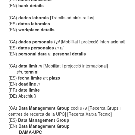
(EN)
bank details
(CA)
dades laborals
[Tràmits administratius]
(ES)
datos laborales
(EN)
workplace details
(CA)
dades personals
f pl
[Mobilitat i projecció internacional]
(ES)
datos personales
m pl
(EN)
personal data
n
;
personal details
(CA)
data límit
m
[Mobilitat i projecció internacional]
sin.
termini
(ES)
fecha límite
m
;
plazo
(EN)
deadline
n
(FR)
date limite
(DE) Abschluß
(CA)
Data Management Group
codi 979 [Recerca:Grups i
centres de recerca de la UPC] [Recerca:Xarxa Tecnio]
(ES)
Data Management Group
(EN)
Data Management Group
DAMA-UPC