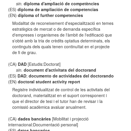
sin.
diploma d'ampliació de competències
(ES)
diploma de ampliación de competencias
(EN)
diploma of further competencies
Modalitat de reconeixement d'especialització en temes
estratègics de mercat o de demanda específica
d'empreses i organismes de l'àmbit de l'edificació que
s'obté amb la tria de crèdits optatius determinats, els
continguts dels quals tenen continuïtat en el projecte
de fi de grau.
(CA)
DAD
[Estudis:Doctorat]
sin.
document d'activitats del doctorand
(ES)
DAD
;
documento de actividades del doctorando
(EN)
doctoral student activity report
Registre individualitzat de control de les activitats del
doctorand, materialitzat en el suport corresponent i
que el director de tesi i el tutor han de revisar i la
comissió acadèmica avaluar anualment.
(CA)
dades bancàries
[Mobilitat i projecció
internacional:Documentació personal]
(ES)
datos bancarios