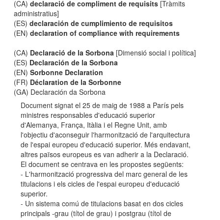
(CA)
declaració de compliment de requisits
[Tràmits
administratius]
(ES)
declaración de cumplimiento de requisitos
(EN)
declaration of compliance with requirements
(CA)
Declaració de la Sorbona
[Dimensió social i política]
(ES)
Declaración de la Sorbona
(EN)
Sorbonne Declaration
(FR)
Déclaration de la Sorbonne
(GA) Declaración da Sorbona
Document signat el 25 de maig de 1988 a París pels
ministres responsables d'educació superior
d'Alemanya, França, Itàlia i el Regne Unit, amb
l'objectiu d'aconseguir l'harmonització de l'arquitectura
de l'espai europeu d'educació superior. Més endavant,
altres països europeus es van adherir a la Declaració.
El document se centrava en les propostes següents:
- L'harmonització progressiva del marc general de les
titulacions i els cicles de l'espai europeu d'educació
superior.
- Un sistema comú de titulacions basat en dos cicles
principals -grau (títol de grau) i postgrau (títol de