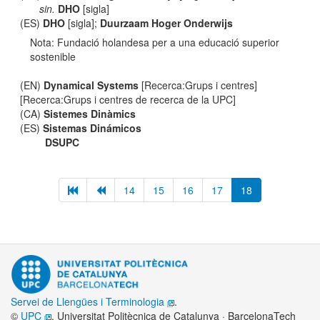
sin.
DHO
[sigla]
(ES)
DHO
[sigla];
Duurzaam Hoger Onderwijs
Nota: Fundació holandesa per a una educació superior
sostenible
(EN)
Dynamical Systems
[Recerca:Grups i centres]
[Recerca:Grups i centres de recerca de la UPC]
(CA)
Sistemes Dinàmics
(ES)
Sistemas Dinámicos
DSUPC
14
15
16
17
18
Servei de Llengües i Terminologia
.
©
UPC
. Universitat Politècnica de Catalunya · BarcelonaTech