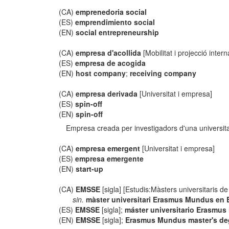
(CA)
emprenedoria social
(ES)
emprendimiento social
(EN)
social entrepreneurship
(CA)
empresa d'acollida
[Mobilitat i projecció inter
(ES)
empresa de acogida
(EN)
host company
;
receiving company
(CA)
empresa derivada
[Universitat i empresa]
(ES)
spin-off
(EN)
spin-off
Empresa creada per investigadors d'una universitat 
(CA)
empresa emergent
[Universitat i empresa]
(ES)
empresa emergente
(EN)
start-up
(CA)
EMSSE
[sigla] [Estudis:Màsters universitaris d
sin.
màster universitari Erasmus Mundus en 
(ES)
EMSSE
[sigla];
máster universitario Erasmus
(EN)
EMSSE
[sigla];
Erasmus Mundus master's deg