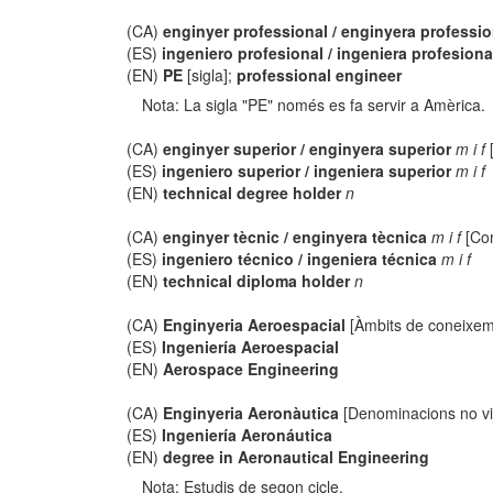
(CA)
enginyer professional / enginyera professio
(ES)
ingeniero profesional / ingeniera profesiona
(EN)
PE
[sigla];
professional engineer
Nota: La sigla "PE" només es fa servir a Amèrica.
(CA)
enginyer superior / enginyera superior
m i f
[
(ES)
ingeniero superior / ingeniera superior
m i f
(EN)
technical degree holder
n
(CA)
enginyer tècnic / enginyera tècnica
m i f
[Com
(ES)
ingeniero técnico / ingeniera técnica
m i f
(EN)
technical diploma holder
n
(CA)
Enginyeria Aeroespacial
[Àmbits de coneixem
(ES)
Ingeniería Aeroespacial
(EN)
Aerospace Engineering
(CA)
Enginyeria Aeronàutica
[Denominacions no vi
(ES)
Ingeniería Aeronáutica
(EN)
degree in Aeronautical Engineering
Nota: Estudis de segon cicle.