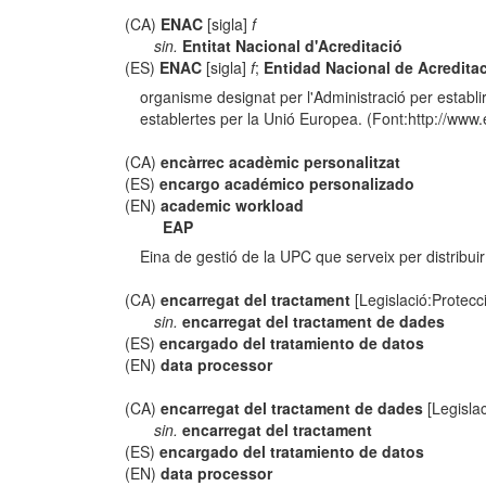
(CA)
ENAC
[sigla]
f
sin.
Entitat Nacional d'Acreditació
(ES)
ENAC
[sigla]
f
;
Entidad Nacional de Acredita
organisme designat per l'Administració per establi
establertes per la Unió Europea. (Font:http://www
(CA)
encàrrec acadèmic personalitzat
(ES)
encargo académico personalizado
(EN)
academic workload
EAP
Eina de gestió de la UPC que serveix per distribui
(CA)
encarregat del tractament
[Legislació:Protecc
sin.
encarregat del tractament de dades
(ES)
encargado del tratamiento de datos
(EN)
data processor
(CA)
encarregat del tractament de dades
[Legisla
sin.
encarregat del tractament
(ES)
encargado del tratamiento de datos
(EN)
data processor