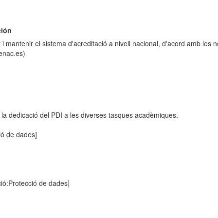
ción
r i mantenir el sistema d'acreditació a nivell nacional, d'acord amb le
.enac.es)
r la dedicació del PDI a les diverses tasques acadèmiques.
ió de dades]
ció:Protecció de dades]