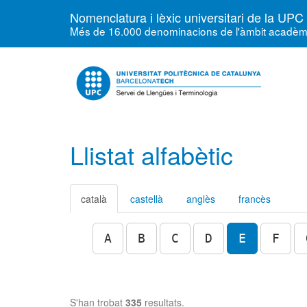
Nomenclatura i lèxic universitari de la UPC
Més de 16.000 denominacions de l'àmbit acadèmic, 
Llistat alfabètic
català
castellà
anglès
francès
A
B
C
D
E
F
S'han trobat
335
resultats.