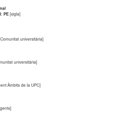
nal
l
;
PE
[sigla]
Comunitat universitària]
unitat universitària]
ent:Àmbits de la UPC]
gents]