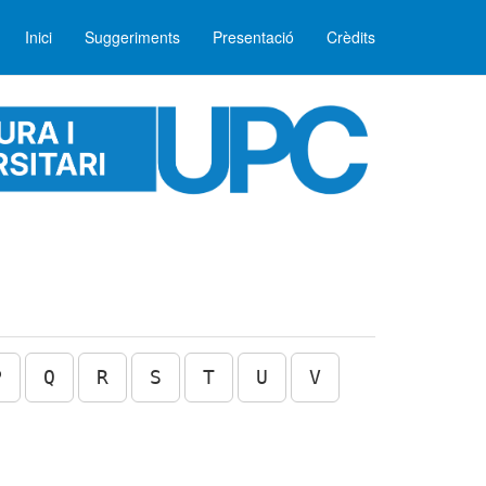
Inici
Suggeriments
Presentació
Crèdits
P
Q
R
S
T
U
V