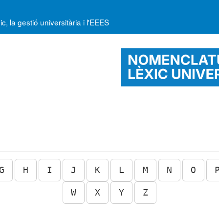
la gestió universitària i l'EEES
G
H
I
J
K
L
M
N
O
W
X
Y
Z