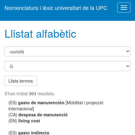
Nomenclatura i lèxic universitari de la UPC
Toggl
navig
Llistat alfabètic
Llista termes
S'han trobat
303
resultats.
(ES)
gasto de manutención
[Mobilitat i projecció
internacional]
(CA)
despesa de manutenció
(EN)
living cost
(ES)
gasto indirecto