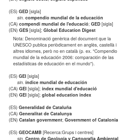
(ES)
GED
[sigla]
sin.
compendio mundial de la educación
(CA)
compendi mundial de l'educació
;
GED
[sigla]
(EN)
GES
[sigla];
Global Education Digest
Nota: Denominació genèrica del document que la
UNESCO publica periòdicament en anglès, castellà i
altres idiomes, però no en català (p. ex. "Compendio
mundial de la educación 2006: comparación de las
estadísticas de educación en el mundo").
(ES)
GEI
[sigla]
sin.
índice mundial de educación
(CA)
GEI
[sigla];
índex mundial d'educació
(EN)
GEI
[sigla];
global education index
(ES)
Generalidad de Cataluña
(CA)
Generalitat de Catalunya
(EN)
Catalan government
;
Government of Catalonia
(ES)
GEOCAMB
[Recerca:Grups i centres]
sin.
Centro de Geología y Cartografía Ambiental