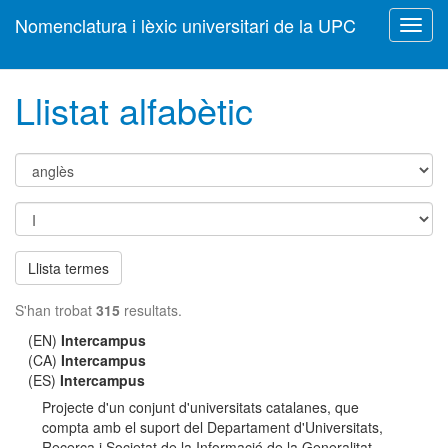
Nomenclatura i lèxic universitari de la UPC
Toggl
navig
Llistat alfabètic
Llista termes
S'han trobat
315
resultats.
(EN)
Intercampus
(CA)
Intercampus
(ES)
Intercampus
Projecte d'un conjunt d'universitats catalanes, que
compta amb el suport del Departament d'Universitats,
Recerca i Societat de la Informació de la Generalitat