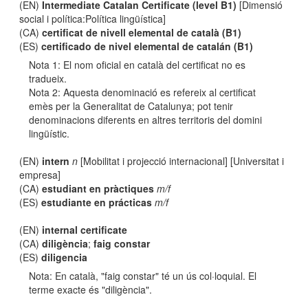
(EN)
Intermediate Catalan Certificate (level B1)
[Dimensió
social i política:Política lingüística]
(CA)
certificat de nivell elemental de català (B1)
(ES)
certificado de nivel elemental de catalán (B1)
Nota 1: El nom oficial en català del certificat no es
tradueix.
Nota 2: Aquesta denominació es refereix al certificat
emès per la Generalitat de Catalunya; pot tenir
denominacions diferents en altres territoris del domini
lingüístic.
(EN)
intern
n
[Mobilitat i projecció internacional] [Universitat i
empresa]
(CA)
estudiant en pràctiques
m/f
(ES)
estudiante en prácticas
m/f
(EN)
internal certificate
(CA)
diligència
;
faig constar
(ES)
diligencia
Nota: En català, "faig constar" té un ús col·loquial. El
terme exacte és "diligència".