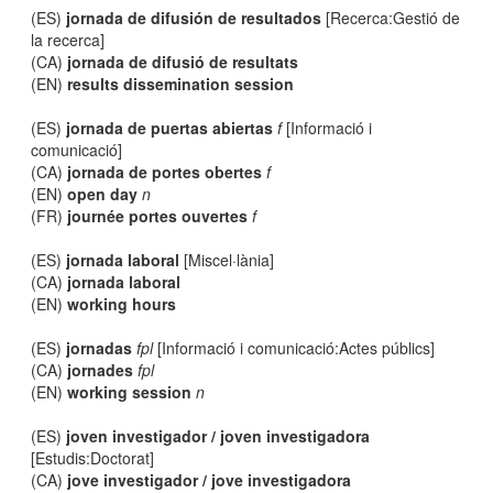
(ES)
jornada de difusión de resultados
[Recerca:Gestió de
la recerca]
(CA)
jornada de difusió de resultats
(EN)
results dissemination session
(ES)
jornada de puertas abiertas
f
[Informació i
comunicació]
(CA)
jornada de portes obertes
f
(EN)
open day
n
(FR)
journée portes ouvertes
f
(ES)
jornada laboral
[Miscel·lània]
(CA)
jornada laboral
(EN)
working hours
(ES)
jornadas
fpl
[Informació i comunicació:Actes públics]
(CA)
jornades
fpl
(EN)
working session
n
(ES)
joven investigador / joven investigadora
[Estudis:Doctorat]
(CA)
jove investigador / jove investigadora