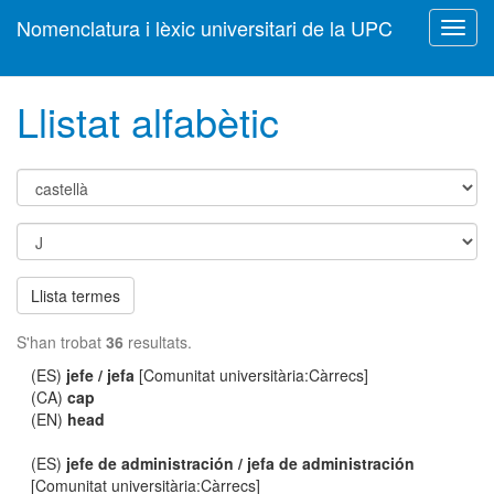
Nomenclatura i lèxic universitari de la UPC
Toggl
navig
Llistat alfabètic
Llista termes
S'han trobat
36
resultats.
(ES)
jefe / jefa
[Comunitat universitària:Càrrecs]
(CA)
cap
(EN)
head
(ES)
jefe de administración / jefa de administración
[Comunitat universitària:Càrrecs]