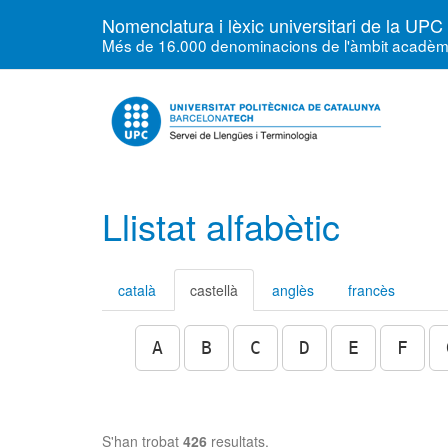
Nomenclatura i lèxic universitari de la UPC
Més de 16.000 denominacions de l'àmbit acadèmic, 
Llistat alfabètic
català
castellà
anglès
francès
A
B
C
D
E
F
S'han trobat
426
resultats.