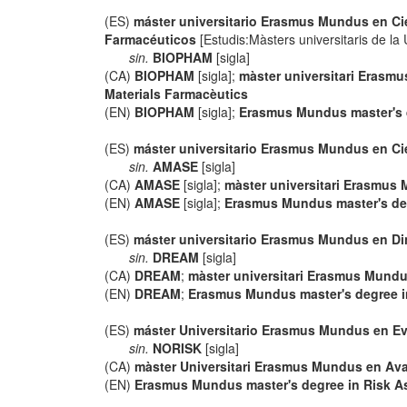
(ES)
máster universitario Erasmus Mundus en Cie
Farmacéuticos
[Estudis:Màsters universitaris de la
sin.
BIOPHAM
[sigla]
(CA)
BIOPHAM
[sigla];
màster universitari Erasmu
Materials Farmacèutics
(EN)
BIOPHAM
[sigla];
Erasmus Mundus master's d
(ES)
máster universitario Erasmus Mundus en Cie
sin.
AMASE
[sigla]
(CA)
AMASE
[sigla];
màster universitari Erasmus 
(EN)
AMASE
[sigla];
Erasmus Mundus master's deg
(ES)
máster universitario Erasmus Mundus en D
sin.
DREAM
[sigla]
(CA)
DREAM
;
màster universitari Erasmus Mund
(EN)
DREAM
;
Erasmus Mundus master's degree 
(ES)
máster Universitario Erasmus Mundus en Eva
sin.
NORISK
[sigla]
(CA)
màster Universitari Erasmus Mundus en Avalu
(EN)
Erasmus Mundus master's degree in Risk As