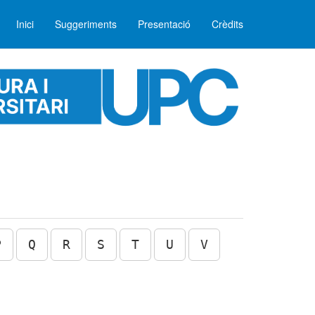
Inici
Suggeriments
Presentació
Crèdits
P
Q
R
S
T
U
V