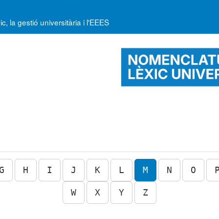
la gestió universitària i l'EEES
G
H
I
J
K
L
M
N
O
W
X
Y
Z