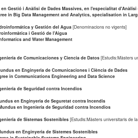
n Gestió i Anàlisi de Dades Massives, en l'especialitat d'Anàlis
e in Big Data Management and Analytics, specialisation in Larg
droinformática y Gestión del Agua
[Denominacions no vigents]
oinformàtica i Gestió de l'Aigua
informatics and Water Management
geniería de Comunicaciones y Ciencia de Datos
[Estudis:Màsters un
Mundus en Enginyeria de Comunicaciones i Ciència de Dades
ree in Communications Engineering and Data Science
geniería de Seguridad contra Incendios
undus en Enginyeria de Seguretat contra Incendis
 Mundus en Ingeniería de Seguridad contra Incendios
geniería de Sistemas Sostenibles
[Estudis:Màsters universitaris de l
Mundus en Enginyeria de Sistemes Sostenibles
ree in Sustainable Systems Engineering