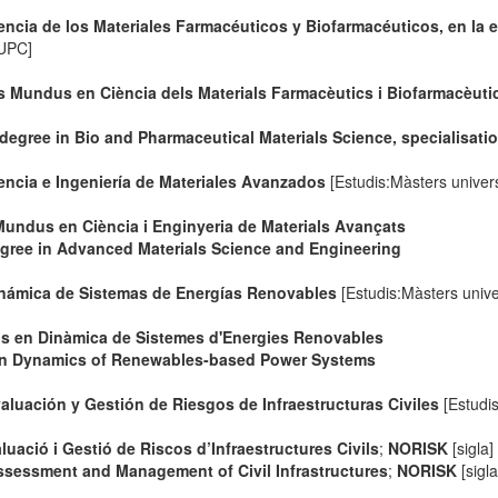
ncia de los Materiales Farmacéuticos y Biofarmacéuticos, en la 
 UPC]
s Mundus en Ciència dels Materials Farmacèutics i Biofarmacèutic
egree in Bio and Pharmaceutical Materials Science, specialisat
ncia e Ingeniería de Materiales Avanzados
[Estudis:Màsters univers
Mundus en Ciència i Enginyeria de Materials Avançats
ree in Advanced Materials Science and Engineering
inámica de Sistemas de Energías Renovables
[Estudis:Màsters unive
us en Dinàmica de Sistemes d'Energies Renovables
in Dynamics of Renewables-based Power Systems
luación y Gestión de Riesgos de Infraestructuras Civiles
[Estudis
ació i Gestió de Riscos d’Infraestructures Civils
;
NORISK
[sigla]
sessment and Management of Civil Infrastructures
;
NORISK
[sigla