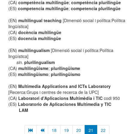
(CA)
competència multilingüe
;
competència plurilingüe
(ES)
competencia multilingüe
;
competencia plurilingüe
(EN)
multilingual teaching
[Dimensió social i política:Política
lingüística]
(CA)
docència multilingüe
(ES)
docencia multilingüe
(EN)
multilingualism
[Dimensió social i política:Política
lingüística]
sin.
plurilingualism
(CA)
multilingüisme
;
plurilingüisme
(ES)
multilingüismo
;
plurilingüismo
(EN)
Multimedia Applications and ICTs Laboratory
[Recerca:Grups i centres de recerca de la UPC]
(CA)
Laboratori d'Aplicacions Multimèdia i TIC
codi 950
(ES)
Laboratorio de Aplicaciones Multimedia y TIC
LAM
18
19
20
21
22