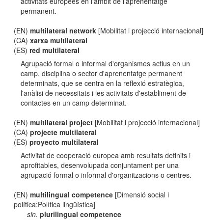
activitats europees en l'àmbit de l'aprenentatge
permanent.
(EN)
multilateral network
[Mobilitat i projecció internacional]
(CA)
xarxa multilateral
(ES)
red multilateral
Agrupació formal o informal d'organismes actius en un
camp, disciplina o sector d'aprenentatge permanent
determinats, que se centra en la reflexió estratègica,
l'anàlisi de necessitats i les activitats d'establiment de
contactes en un camp determinat.
(EN)
multilateral project
[Mobilitat i projecció internacional]
(CA)
projecte multilateral
(ES)
proyecto multilateral
Activitat de cooperació europea amb resultats definits i
aprofitables, desenvolupada conjuntament per una
agrupació formal o informal d'organitzacions o centres.
(EN)
multilingual competence
[Dimensió social i
política:Política lingüística]
sin.
plurilingual competence