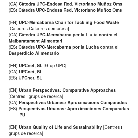
(CA)
Càtedra UPC-Endesa Red. Victoriano Muñoz Oms
(ES)
Cátedra UPC-Endesa Red. Victoriano Muñoz Oms
(EN)
UPC-Mercabarna Chair for Tackling Food Waste
[Càtedres:Càtedres dempresa]
(CA)
Càtedra UPC-Mercabarna per la Lluita contra el
Malbaratament Alimentari
(ES)
Cátedra UPC-Mercabarna por la Lucha contra el
Desperdicio Alimentario
(EN)
UPCnet, SL
[Grup UPC]
(CA)
UPCnet, SL
(ES)
UPCnet, SL
(EN)
Urban Perspectives: Comparative Approaches
[Centres i grups de recerca]
(CA)
Perspectives Urbanes: Aproximacions Comparades
(ES)
Perspectivas Urbanas: Aproximaciones Comparadas
PU
(EN)
Urban Quality of Life and Sustainability
[Centres i
grups de recerca]