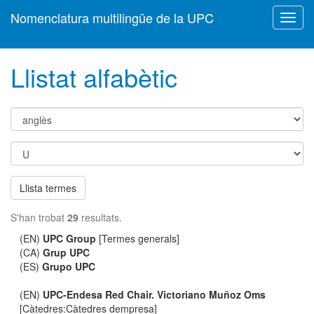
Nomenclatura multilingüe de la UPC
Toggl
navig
Llistat alfabètic
Llista termes
S'han trobat
29
resultats.
(EN)
UPC Group
[Termes generals]
(CA)
Grup UPC
(ES)
Grupo UPC
(EN)
UPC-Endesa Red Chair. Victoriano Muñoz Oms
[Càtedres:Càtedres dempresa]