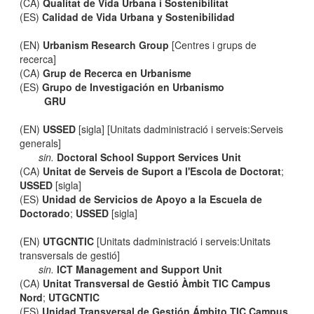
(CA)
Qualitat de Vida Urbana i Sostenibilitat
(ES)
Calidad de Vida Urbana y Sostenibilidad
(EN)
Urbanism Research Group
[Centres i grups de
recerca]
(CA)
Grup de Recerca en Urbanisme
(ES)
Grupo de Investigación en Urbanismo
GRU
(EN)
USSED
[sigla] [Unitats dadministració i serveis:Serveis
generals]
sin.
Doctoral School Support Services Unit
(CA)
Unitat de Serveis de Suport a l'Escola de Doctorat
;
USSED
[sigla]
(ES)
Unidad de Servicios de Apoyo a la Escuela de
Doctorado
;
USSED
[sigla]
(EN)
UTGCNTIC
[Unitats dadministració i serveis:Unitats
transversals de gestió]
sin.
ICT Management and Support Unit
(CA)
Unitat Transversal de Gestió Àmbit TIC Campus
Nord
;
UTGCNTIC
(ES)
Unidad Transversal de Gestión Ámbito TIC Campus