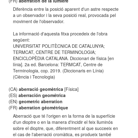
(FR)
aberration de la lumière
Diferència entre la posició aparent d'un astre respecte
a un observador i la seva posició real, provocada pel
moviment de l'observador.
La informació d'aquesta fitxa procedeix de l'obra
següent:
UNIVERSITAT POLITÈCNICA DE CATALUNYA;
TERMCAT, CENTRE DE TERMINOLOGIA;
ENCICLOPÈDIA CATALANA. Diccionari de física [en
línia]. 2a ed. Barcelona: TERMCAT, Centre de
Terminologia, cop. 2019. (Diccionaris en Línia)
(Ciència i Tecnologia)
(CA)
aberració geomètrica
[Física]
(ES)
aberración geométrica
(EN)
geometric aberration
(FR)
aberration géométrique
Aberració que té l'origen en la forma de la superfície
d'un dioptre o en la manera d'incidir el feix lluminós
sobre el dioptre, que, diferentment al que succeeix en
el cas de l'aberració cromàtica, es produeix també