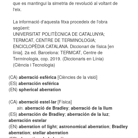
que es mantingui la simetria de revolució al voltant de
l'eix.
La informació d'aquesta fitxa procedeix de l'obra
següent:
UNIVERSITAT POLITÈCNICA DE CATALUNYA;
TERMCAT, CENTRE DE TERMINOLOGIA;
ENCICLOPÈDIA CATALANA. Diccionari de física [en
línia]. 2a ed. Barcelona: TERMCAT, Centre de
Terminologia, cop. 2019. (Diccionaris en Línia)
(Ciència i Tecnologia)
(CA)
aberració esfèrica
[Ciències de la visió]
(ES)
aberración esférica
(EN)
spherical aberration
(CA)
aberració estel·lar
[Física]
sin.
aberració de Bradley
;
aberració de la llum
(ES)
aberración de Bradley
;
aberración de la luz
;
aberración estelar
(EN)
aberration of light
;
astronomical aberration
;
Bradley
aberration
;
stellar aberration