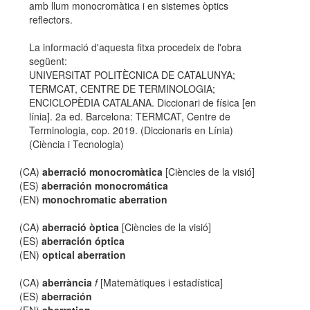
amb llum monocromàtica i en sistemes òptics
reflectors.
La informació d'aquesta fitxa procedeix de l'obra
següent:
UNIVERSITAT POLITÈCNICA DE CATALUNYA;
TERMCAT, CENTRE DE TERMINOLOGIA;
ENCICLOPÈDIA CATALANA. Diccionari de física [en
línia]. 2a ed. Barcelona: TERMCAT, Centre de
Terminologia, cop. 2019. (Diccionaris en Línia)
(Ciència i Tecnologia)
(CA)
aberració monocromàtica
[Ciències de la visió]
(ES)
aberración monocromática
(EN)
monochromatic aberration
(CA)
aberració òptica
[Ciències de la visió]
(ES)
aberración óptica
(EN)
optical aberration
(CA)
aberrància
f
[Matemàtiques i estadística]
(ES)
aberración